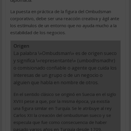
diplomacia.
La puesta en práctica de la figura del Ombudsman
corporativo, debe ser una reacción creativa y ágil ante
los estímulos de un entorno que no ayuda mucho a la
estabilidad de los negocios.
Origen
La palabra \»Ombudsman\» es de origen sueco
y significa \»representante\» (umbodhsmadhr)
o comisionado confiable o agente que cuida los
interesas de un grupo o de un negocio o
alguien que habla en nombre de otros.
En el sentido clásico se originó en Suecia en el siglo
XVIII pese a que, por la misma época, ya existía
una figura similar en Turquía. Se le atribuye al rey
Carlos XII la creación del ombudsman sueco y se
especula que fue como consecuencia de haber
pasado varios años en Turquía desde 1709.