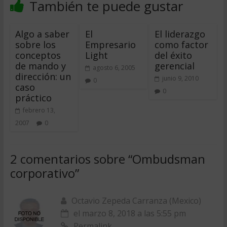
También te puede gustar
Algo a saber
El
El liderazgo
sobre los
Empresario
como factor
conceptos
Light
del éxito
de mando y
gerencial
agosto 6, 2005
dirección: un
junio 9, 2010
0
caso
0
práctico
febrero 13,
2007
0
2 comentarios sobre “
Ombudsman
corporativo
”
Octavio Zepeda Carranza (Mexico)
el marzo 8, 2018 a las 5:55 pm
Permalink