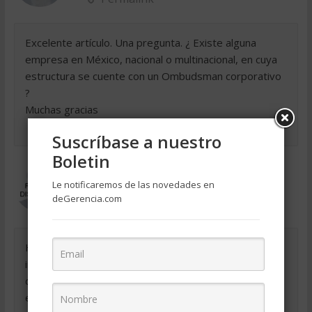
Excelente artículo. Una pregunta. ¿ Existe alguna
empresa en México, nacional o multinacional, en cuya
estructura se cuente con un Ombudsman corporativo
?
Muchas gracias
Suscríbase a nuestro
Boletin
Mabel Ilabaca A.
Le notificaremos de las novedades en
el septiembre 9, 2019 a las 2:23 pm
deGerencia.com
Permalink
Hemos leído con mucho interés su artículo. Estamos
iniciando una empresa en Chile para dar los servicios
de Ombuds Corporativo y hemos notado que este rol
es muy poco conocido en nuestra cultura. Por tal