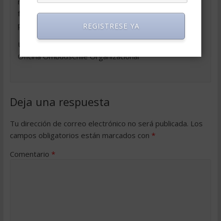
motivo, creemos que la difusión efectiva de esta
función en las organizaciones es clave para que se
pueda comprender su alcance y beneficios.
REGISTRESE YA
Un saludo desde Chile.
Oficina OmbudsChile Organizacional
Deja una respuesta
Tu dirección de correo electrónico no será publicada.
Los
campos obligatorios están marcados con
*
Comentario
*