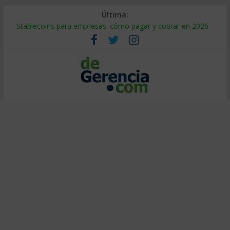
Última:
Stablecoins para empresas: cómo pagar y cobrar en 2026
Despido silencioso: qué es y por qué sale tan caro
IA en selección de personal: cómo auditarla a tiempo
Trabajo forzoso en la cadena de suministro: qué hacer
Mercado hispano de EE. UU.: cómo segmentarlo y venderle