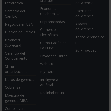
Startups
deGerencia
Estratégica
Economia
Escribir en
Gerencia del
Colaborativa
deGerencia
Cambio
Criptomonedas
Aliados
Negocios en USA
deGerencia
Comercio
Fijación de Precios
Electrónico
TecnoGerencia.co
Balanced
m
Computación en
Scorecard
La Nube
Su Privacidad
Gerencia del
Privacidad Online
Conocimiento
Web 2.0
Clima
organizacional
Big Data
Libros de gerencia
Inteligencia
Artificial
Cobranza
Realidad Virtual
Maestría de
gerencia MBA
Como invertir