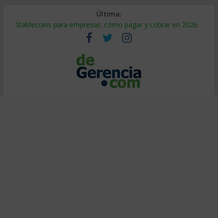
Última:
Stablecoins para empresas: cómo pagar y cobrar en 2026
Despido silencioso: qué es y por qué sale tan caro
IA en selección de personal: cómo auditarla a tiempo
Trabajo forzoso en la cadena de suministro: qué hacer
Mercado hispano de EE. UU.: cómo segmentarlo y venderle