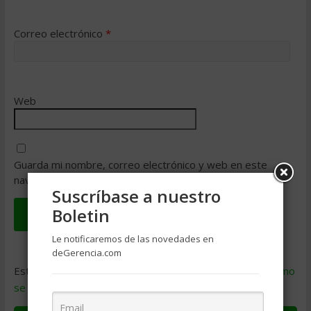
Correo electrónico
*
Web
Guarda mi nombre, correo electrónico y web en este
navegador para la próxima vez que comente.
Suscríbase a nuestro
Boletin
Le notificaremos de las novedades en
deGerencia.com
Este sitio usa Akismet para reducir el spam.
Aprende cómo
se procesan los datos de tus comentarios
.