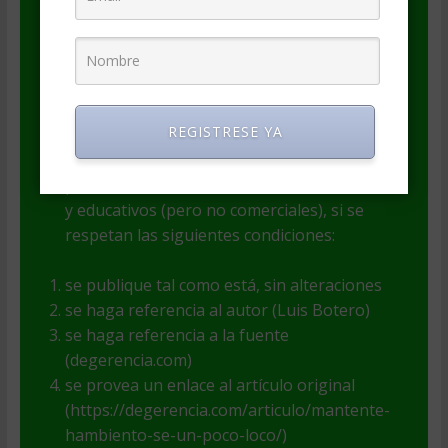
Este artículo es Copyright de su autor(a). El
autor(a) es responsable por el contenido y
las opiniones expresadas, así como de la
legitimidad de su autoría.
REGISTRESE YA
El contenido puede ser incluido en
publicaciones o webs con fines informativos
y educativos (pero no comerciales), si se
respetan las siguientes condiciones:
se publique tal como está, sin alteraciones
se haga referencia al autor (Luis Botero)
se haga referencia a la fuente
(degerencia.com)
se provea un enlace al artículo original
(https://degerencia.com/articulo/mantente-
hambiento-se-un-poco-loco/)