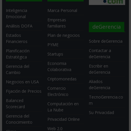
Inteligencia
Marca Personal
Emocional
Empresas
deGerencia
Análisis DOFA
familiares
Estados
Plan de negocios
Sobre deGerencia
Financieros
PYME
Contactar a
Planificación
Startups
deGerencia
Estratégica
Economia
Escribir en
Gerencia del
Colaborativa
deGerencia
Cambio
Criptomonedas
Aliados
Negocios en USA
deGerencia
Comercio
Fijación de Precios
Electrónico
TecnoGerencia.co
Balanced
m
Computación en
Scorecard
La Nube
Su Privacidad
Gerencia del
Privacidad Online
Conocimiento
Web 2.0