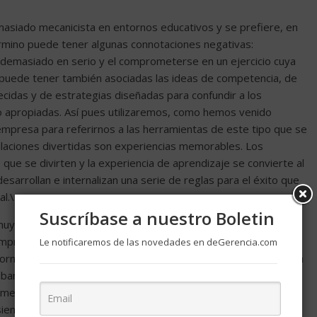
masiado mecanicista en entornos educativos y se prefiere, en
término puede tener algunas connotaciones negativas:
 demasiado en serio y el comprometerse en un ejercicio cuya
ego puede tener también asociadas las ideas de competencia, de
cidas y de estrategias diseñadas para confundir a los
apropiadas. Así pues utilizaremos, como hemos venido
empresa para referirnos a las herramientas de este tipo que se
mulaciones divertidas son experiencias memorables. Los
ue se divirten y la experiencia de aprendizaje se convierte al
esarrollan e internalizan una serie de reglas para el éxito que
al.\»
Suscríbase a nuestro Boletin
 muy importante, este no es usualmente el propósito
 empresa permiten a los participantes aprender sobre diversos
Le notificaremos de las novedades en deGerencia.com
orno real de trabajo. Los participantes pueden poner a prueba
ando los resultados de las mismas. Las simulaciones de
mejor solución posible a un problema, dado que en la realidad
siendo también esto cierto incluso en el mundo simplificado de