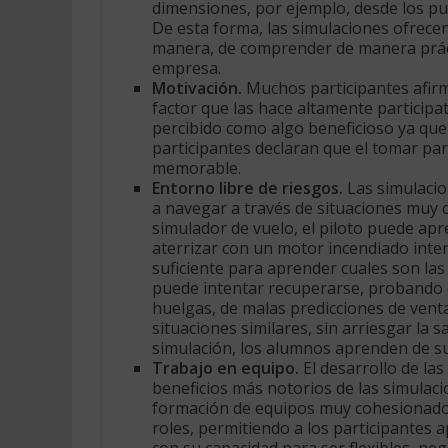
dimensiones, por ejemplo, desde los pu
De esta forma, las simulaciones ofrecen
manera, de comprender de manera prácti
empresa.
Motivación.
Muchos participantes afirman
factor que las hace altamente participat
percibido como algo beneficioso ya qu
participantes declaran que el tomar pa
memorable.
Entorno libre de riesgos.
Las simulacio
a navegar a través de situaciones muy 
simulador de vuelo, el piloto puede apr
aterrizar con un motor incendiado inten
suficiente para aprender cuales son la
puede intentar recuperarse, probando di
huelgas, de malas predicciones de vent
situaciones similares, sin arriesgar la s
simulación, los alumnos aprenden de sus
Trabajo en equipo.
El desarrollo de las
beneficios más notorios de las simulac
formación de equipos muy cohesionado
roles, permitiendo a los participantes