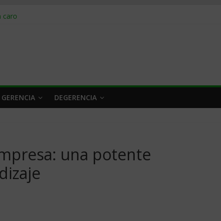
obrar en 2026
n caro
 a tiempo
 qué hacer
rlo y venderle
 GERENCIA
DEGERENCIA
Empresa: una potente
dizaje