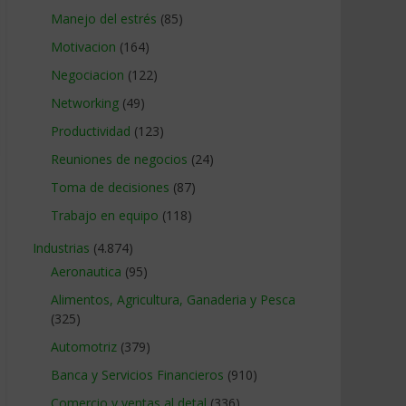
Manejo del estrés
(85)
Motivacion
(164)
Negociacion
(122)
Networking
(49)
Productividad
(123)
Reuniones de negocios
(24)
Toma de decisiones
(87)
Trabajo en equipo
(118)
Industrias
(4.874)
Aeronautica
(95)
Alimentos, Agricultura, Ganaderia y Pesca
(325)
Automotriz
(379)
Banca y Servicios Financieros
(910)
Comercio y ventas al detal
(336)