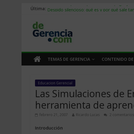
Última:
Stablecoins para empresas: cómo pagar y c
Despido silencioso: qué es y por qué sale ta
IA en selección de personal: cómo auditarla
Trabajo forzoso en la cadena de suministro:
Mercado hispano de EE. UU.: cómo segmenta
TEMAS DE GERENCIA
CONTENIDO DE
Educacion Gerencial
Las Simulaciones de 
herramienta de apren
febrero 21, 2007
Ricardo Lucas
2 comentarios
Introducción