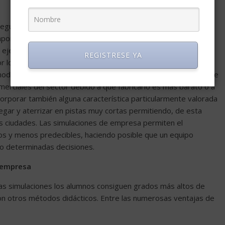
iegue de un amplio rango de comportamientos y decisiones
portamientos de los compradores, los proveedores o los
 ejemplo, un ejecutivo de una empresa de diseño y de
REGISTRESE YA
or los modelos desarrollados por las empresas competidoras.
modelo no vuele mejor que los ya existentes desde un punto de
merciales del sector debido a que fabricarlo es más barato o a
rporar también alguna característica particularmente valorada
egar y aterrizar en pistas muy cortas permitiendo, de esta
s ciudades. Las simulaciones de empresa permiten el
s y menos predecibles, haciendo posible que un equipo
ndo determinadas decisiones.
e empresa
s simulaciones los alumnos consiguen grados más altos de
on otros métodos didácticos. Entre las numerosas ventajas de