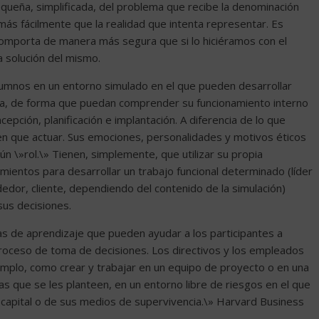
queña, simplificada, del problema que recibe la denominación
s fácilmente que la realidad que intenta representar. Es
comporta de manera más segura que si lo hiciéramos con el
a solución del mismo.
umnos en un entorno simulado en el que pueden desarrollar
ica, de forma que puedan comprender su funcionamiento interno
epción, planificación e implantación. A diferencia de lo que
enen que actuar. Sus emociones, personalidades y motivos éticos
n \»rol.\» Tienen, simplemente, que utilizar su propia
amientos para desarrollar un trabajo funcional determinado (líder
ndedor, cliente, dependiendo del contenido de la simulación)
sus decisiones.
s de aprendizaje que pueden ayudar a los participantes a
roceso de toma de decisiones. Los directivos y los empleados
mplo, como crear y trabajar en un equipo de proyecto o en una
 que se les planteen, en un entorno libre de riesgos en el que
 capital o de sus medios de supervivencia.\» Harvard Business