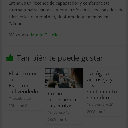
Latina.Es un reconocido capacitador y conferencista
internacional.Su sitio: La Venta Profesional" es considerado
líder en las especialidad, destacándose además en
Calidad...
Más sobre
Martin E Heller
También te puede gustar
El síndrome
La lógica
de
aconseja y
Estocolmo
los
del vendedor
sentimiento
Cómo
s venden
incrementar
octubre 20,
las ventas
diciembre 23,
2014
0
2008
1
febrero 15,
2005
8