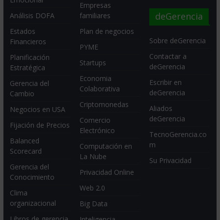
Empresas
deGerencia
Análisis DOFA
familiares
Estados
Plan de negocios
Sobre deGerencia
Financieros
PYME
Contactar a
Planificación
Startups
deGerencia
Estratégica
Economia
Escribir en
Gerencia del
Colaborativa
deGerencia
Cambio
Criptomonedas
Aliados
Negocios en USA
deGerencia
Comercio
Fijación de Precios
Electrónico
TecnoGerencia.co
Balanced
m
Computación en
Scorecard
La Nube
Su Privacidad
Gerencia del
Privacidad Online
Conocimiento
Web 2.0
Clima
organizacional
Big Data
Libros de gerencia
Inteligencia