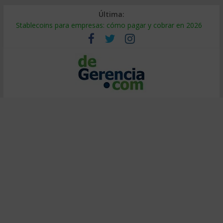
Última:
Stablecoins para empresas: cómo pagar y cobrar en 2026
Despido silencioso: qué es y por qué sale tan caro
IA en selección de personal: cómo auditarla a tiempo
Trabajo forzoso en la cadena de suministro: qué hacer
Mercado hispano de EE. UU.: cómo segmentarlo y venderle