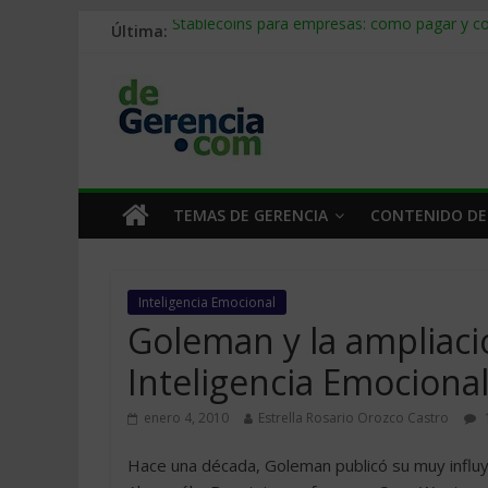
Última:
Stablecoins para empresas: cómo pagar y c
Despido silencioso: qué es y por qué sale ta
IA en selección de personal: cómo auditarla
Trabajo forzoso en la cadena de suministro:
Mercado hispano de EE. UU.: cómo segmenta
TEMAS DE GERENCIA
CONTENIDO DE
Inteligencia Emocional
Goleman y la ampliaci
Inteligencia Emociona
enero 4, 2010
Estrella Rosario Orozco Castro
Hace una década, Goleman publicó su muy influyen