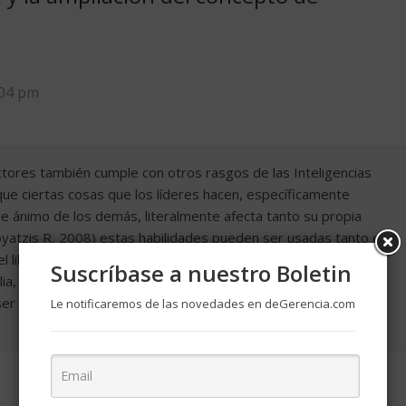
:04 pm
ctores también cumple con otros rasgos de las Inteligencias
ue ciertas cosas que los líderes hacen, específicamente
 ánimo de los demás, literalmente afecta tanto su propia
oyatzis R, 2008) estas habilidades pueden ser usadas tanto en
l libro de la paradoja de James Hunter, todas sus relaciones
Suscríbase a nuestro Boletin
ilia, hasta sus empleados hicieron huelga hasta que aprendió
 un líder y esa es la lección del articulo.
Le notificaremos de las novedades en deGerencia.com