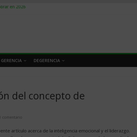
obrar en 2026
n caro
 a tiempo
 qué hacer
rlo y venderle
 GERENCIA
DEGERENCIA
ón del concepto de
l
1 comentario
te artículo acerca de la inteligencia emocional y el liderazgo.