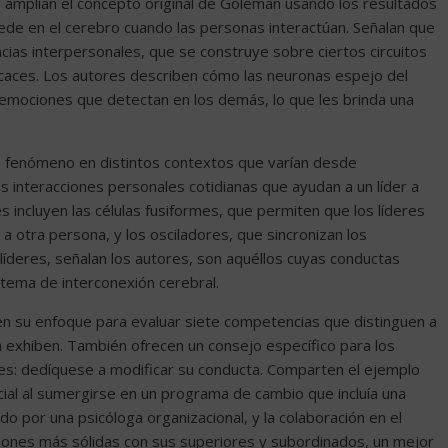
, amplían el concepto original de Goleman usando los resultados
ede en el cerebro cuando las personas interactúan. Señalan que
ncias interpersonales, que se construye sobre ciertos circuitos
icaces. Los autores describen cómo las neuronas espejo del
 emociones que detectan en los demás, lo que les brinda una
 fenómeno en distintos contextos que varían desde
 interacciones personales cotidianas que ayudan a un líder a
s incluyen las células fusiformes, que permiten que los líderes
a otra persona, y los osciladores, que sincronizan los
líderes, señalan los autores, son aquéllos cuyas conductas
tema de interconexión cerebral.
n su enfoque para evaluar siete competencias que distinguen a
 la exhiben. También ofrecen un consejo específico para los
ales: dedíquese a modificar su conducta. Comparten el ejemplo
cial al sumergirse en un programa de cambio que incluía una
o por una psicóloga organizacional, y la colaboración en el
ciones más sólidas con sus superiores y subordinados, un mejor