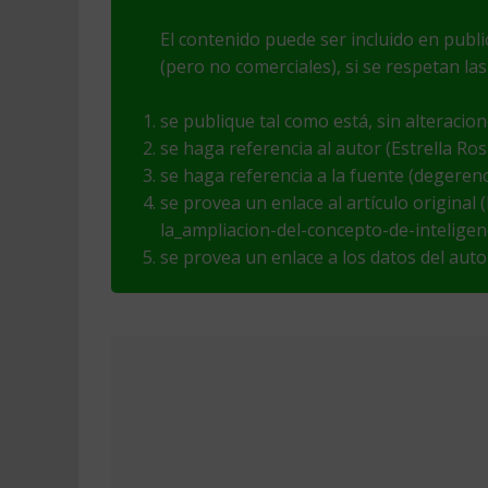
El contenido puede ser incluido en publ
(pero no comerciales), si se respetan las
se publique tal como está, sin alteracio
se haga referencia al autor (Estrella Ro
se haga referencia a la fuente (degeren
se provea un enlace al artículo original
la_ampliacion-del-concepto-de-inteligen
se provea un enlace a los datos del aut