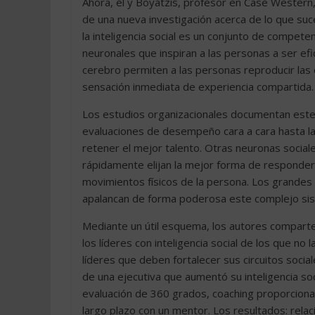
Ahora, él y Boyatzis, profesor en Case Western
de una nueva investigación acerca de lo que suc
la inteligencia social es un conjunto de compete
neuronales que inspiran a las personas a ser ef
cerebro permiten a las personas reproducir las
sensación inmediata de experiencia compartida.
Los estudios organizacionales documentan este
evaluaciones de desempeño cara a cara hasta las
retener el mejor talento. Otras neuronas sociale
rápidamente elijan la mejor forma de responder 
movimientos físicos de la persona. Los grandes 
apalancan de forma poderosa este complejo sis
Mediante un útil esquema, los autores comparte
los líderes con inteligencia social de los que no
líderes que deben fortalecer sus circuitos soci
de una ejecutiva que aumentó su inteligencia so
evaluación de 360 grados, coaching proporcionad
largo plazo con un mentor. Los resultados: rela