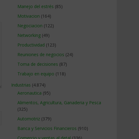
Manejo del estrés
(85)
Motivacion
(164)
Negociacion
(122)
Networking
(49)
Productividad
(123)
Reuniones de negocios
(24)
Toma de decisiones
(87)
Trabajo en equipo
(118)
Industrias
(4.874)
Aeronautica
(95)
Alimentos, Agricultura, Ganaderia y Pesca
(325)
Automotriz
(379)
Banca y Servicios Financieros
(910)
Comercio y ventas al detal
(336)