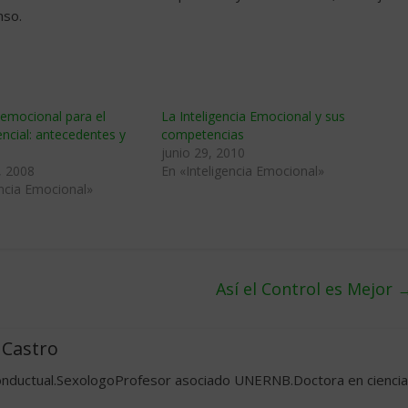
nso.
a emocional para el
La Inteligencia Emocional y sus
encial: antecedentes y
competencias
junio 29, 2010
, 2008
En «Inteligencia Emocional»
encia Emocional»
Así el Control es Mejor
 Castro
onductual.SexologoProfesor asociado UNERNB.Doctora en cienci