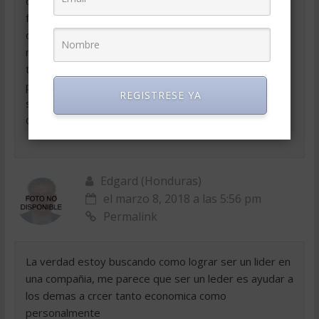
que al dirigen y este cambio debe nacer
fundamentalmente de adentro, del alma…de las
decisiones internas que tomamos a diario con
nosotros mismos, con la medida de riesgo que
tomamos al cambiar y crecer, expandirnos y asi
permitimos tambien que el otro crezca por dentro y
REGISTRESE YA
se realice.
Gracias por el artículo.
Edgard (Honduras)
el marzo 8, 2018 a las 5:56 pm
Permalink
La verdad estoy buscando como lograr ser un lider en
una compañia, me parece que ser un leder es ayudar a
los demas a crcer tanto economica como
personalmente