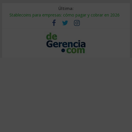
Última:
Stablecoins para empresas: cómo pagar y cobrar en 2026
Despido silencioso: qué es y por qué sale tan caro
IA en selección de personal: cómo auditarla a tiempo
Trabajo forzoso en la cadena de suministro: qué hacer
Mercado hispano de EE. UU.: cómo segmentarlo y venderle