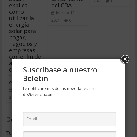
2021
0
explica
del CDA
cómo
febrero 12,
utilizar la
2021
0
energía
solar para
hogar,
negocios y
empresas
con el fin de
ahorrar
Suscríbase a nuestro
dinero en la
factura de
Boletin
energía.
Le notificaremos de las novedades en
marzo 19,
deGerencia.com
2021
0
Deja una respuesta
Tu dirección de correo electrónico no será publicada.
Los