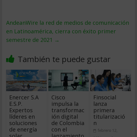
AndeanWire la red de medios de comunicación
en Latinoamérica, cierra con éxito primer
semestre de 2021
→
También te puede gustar
Enercer S.A
Cisco
Finsocial
E.S.P.
impulsa la
lanza
Expertos
transformac
primera
líderes en
ión digital
titularizació
soluciones
de Colombia
n
de energía
con el
febrero 12,
solar,
lanzamiento