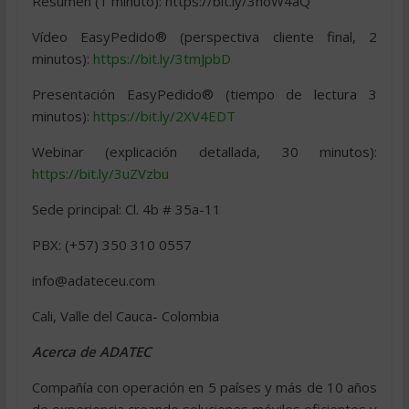
Resumen (1 minuto): https://bit.ly/3hoW4aQ
Vídeo EasyPedido® (perspectiva cliente final, 2
minutos):
https://bit.ly/3tmJpbD
Presentación EasyPedido® (tiempo de lectura 3
minutos):
https://bit.ly/2XV4EDT
Webinar (explicación detallada, 30 minutos):
https://bit.ly/3uZVzbu
Sede principal: Cl. 4b # 35a-11
PBX: (+57) 350 310 0557
info@adateceu.com
Cali, Valle del Cauca- Colombia
Acerca de ADATEC
Compañía con operación en 5 países y más de 10 años