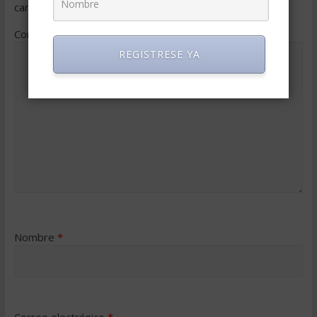
campos obligatorios están marcados con
*
Comentario
*
REGISTRESE YA
Nombre
*