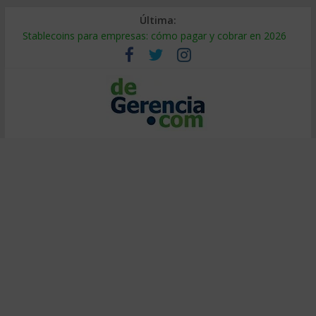
Última:
Stablecoins para empresas: cómo pagar y cobrar en 2026
Despido silencioso: qué es y por qué sale tan caro
IA en selección de personal: cómo auditarla a tiempo
Trabajo forzoso en la cadena de suministro: qué hacer
Mercado hispano de EE. UU.: cómo segmentarlo y venderle