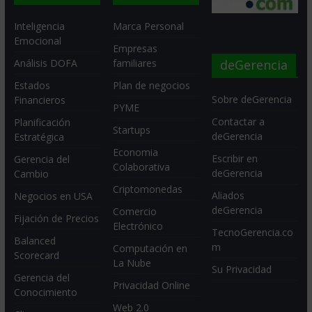
Inteligencia
Marca Personal
Emocional
Empresas
deGerencia
Análisis DOFA
familiares
Estados
Plan de negocios
Sobre deGerencia
Financieros
PYME
Contactar a
Planificación
Startups
deGerencia
Estratégica
Economia
Escribir en
Gerencia del
Colaborativa
deGerencia
Cambio
Criptomonedas
Aliados
Negocios en USA
deGerencia
Comercio
Fijación de Precios
Electrónico
TecnoGerencia.co
Balanced
m
Computación en
Scorecard
La Nube
Su Privacidad
Gerencia del
Privacidad Online
Conocimiento
Web 2.0