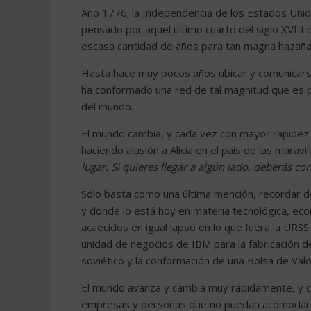
Año 1776; la Independencia de los Estados Unido
pensado por aquel último cuarto del siglo XVIII 
escasa cantidad de años para tan magna hazaña
Hasta hace muy pocos años ubicar y comunicarse c
ha conformado una red de tal magnitud que es po
del mundo.
El mundo cambia, y cada vez con mayor rapidez.
haciendo alusión a Alicia en el país de las maravill
lugar. Si quieres llegar a algún lado, deberás corr
Sólo basta como una última mención, recordar do
y donde lo está hoy en materia tecnológica, ec
acaecidos en igual lapso en lo que fuera la UR
unidad de negocios de IBM para la fabricación d
soviético y la conformación de una Bolsa de Va
El mundo avanza y cambia muy rápidamente, y ca
empresas y personas que no puedan acomodarse