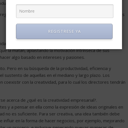
producto puedo ofrecer yo?, ¿y mi empresa?, ¿y nuestro país?.
regado y lo que agrega valor es el ingenio y el conocimiento. Es
REGISTRESE YA
tividad es más importante que nunca. Pero muchas empresas
que la matan, aplastando la motivación intrínseca de sus
 hacer algo basado en intereses y pasiones.
to. Pero en su búsqueda de la productividad, eficiencia y
 el sustento de aquellas en el mediano y largo plazo. Los
oexistir con la creatividad, para lo cual los directores tendrán
se acerca de ¿qué es la creatividad empresarial?.
tes y a pensar en ella como la expresión de ideas originales en
ad no es suficiente. Para ser creativa, una idea también debe
be influir en la forma de hacer negocios, por ejemplo, mejorando
rdar un proceso, e inclusive generando nuevas maneras de