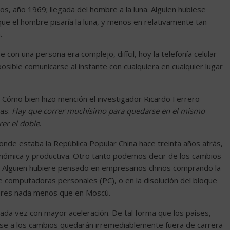
s, año 1969; llegada del hombre a la luna. Alguien hubiese
que el hombre pisaría la luna, y menos en relativamente tan
.
on una persona era complejo, difícil, hoy la telefonía celular
sible comunicarse al instante con cualquiera en cualquier lugar
 Cómo bien hizo mención el investigador Ricardo Ferrero
as:
Hay que correr muchísimo para quedarse en el mismo
er el doble
.
nde estaba la República Popular China hace treinta años atrás,
onómica y productiva. Otro tanto podemos decir de los cambios
SS. Alguien hubiere pensado en empresarios chinos comprando la
e computadoras personales (PC), o en la disolución del bloque
lores nada menos que en Moscú.
da vez con mayor aceleración. De tal forma que los países,
 a los cambios quedarán irremediablemente fuera de carrera