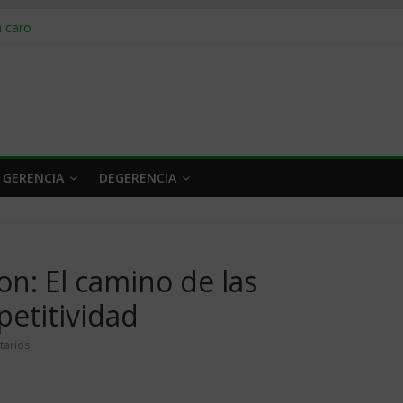
obrar en 2026
n caro
 a tiempo
 qué hacer
rlo y venderle
 GERENCIA
DEGERENCIA
on: El camino de las
etitividad
tarios