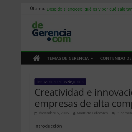
Última:
Stablecoins para empresas: cómo pagar y c
Despido silencioso: qué es y por qué sale ta
IA en selección de personal: cómo auditarla
Trabajo forzoso en la cadena de suministro:
Mercado hispano de EE. UU.: cómo segmenta
TEMAS DE GERENCIA
CONTENIDO DE
Innovacion en los Negocios
Creatividad e innovaci
empresas de alta comp
diciembre 5, 2005
Mauricio Lefcovich
5 comen
Introducción