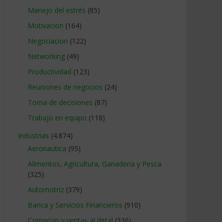
Manejo del estrés
(85)
Motivacion
(164)
Negociacion
(122)
Networking
(49)
Productividad
(123)
Reuniones de negocios
(24)
Toma de decisiones
(87)
Trabajo en equipo
(118)
Industrias
(4.874)
Aeronautica
(95)
Alimentos, Agricultura, Ganaderia y Pesca
(325)
Automotriz
(379)
Banca y Servicios Financieros
(910)
Comercio y ventas al detal
(336)