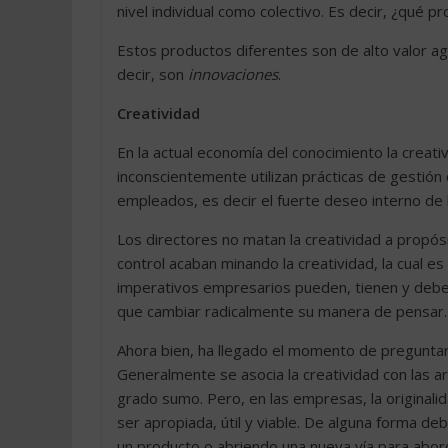
nivel individual como colectivo. Es decir, ¿qué 
Estos productos diferentes son de alto valor ag
decir, son
innovaciones
.
Creatividad
En la actual economía del conocimiento la crea
inconscientemente utilizan prácticas de gestión 
empleados, es decir el fuerte deseo interno de
Los directores no matan la creatividad a propósi
control acaban minando la creatividad, la cual es
imperativos empresarios pueden, tienen y deben c
que cambiar radicalmente su manera de pensar.
Ahora bien, ha llegado el momento de preguntar
Generalmente se asocia la creatividad con las ar
grado sumo. Pero, en las empresas, la originalid
ser apropiada, útil y viable. De alguna forma de
un producto o abriendo una nueva vía para abo