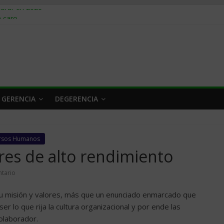
obrar en 2026
n caro
 a tiempo
 qué hacer
rlo y venderle
 GERENCIA
DEGERENCIA
rsos Humanos
es de alto rendimiento
tario
 su misión y valores, más que un enunciado enmarcado que
r lo que rija la cultura organizacional y por ende las
colaborador.