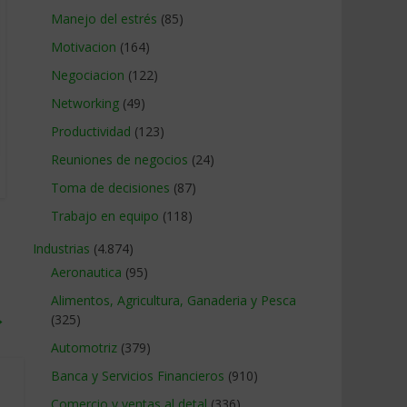
Manejo del estrés
(85)
Motivacion
(164)
Negociacion
(122)
Networking
(49)
Productividad
(123)
Reuniones de negocios
(24)
Toma de decisiones
(87)
Trabajo en equipo
(118)
Industrias
(4.874)
Aeronautica
(95)
Alimentos, Agricultura, Ganaderia y Pesca
→
(325)
Automotriz
(379)
Banca y Servicios Financieros
(910)
Comercio y ventas al detal
(336)