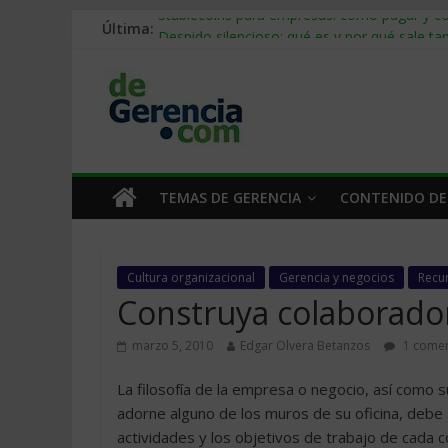
Última:
Stablecoins para empresas: cómo pagar y c
Despido silencioso: qué es y por qué sale ta
IA en selección de personal: cómo auditarla
Trabajo forzoso en la cadena de suministro:
Mercado hispano de EE. UU.: cómo segmenta
TEMAS DE GERENCIA
CONTENIDO DE
Cultura organizacional
Gerencia y negocios
Recu
Construya colaborador
marzo 5, 2010
Edgar Olvera Betanzos
1 comen
La filosofía de la empresa o negocio, así como
adorne alguno de los muros de su oficina, debe se
actividades y los objetivos de trabajo de cada 