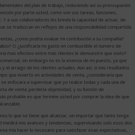
damentales del plan de trabajo, reduciendo así su preocupación
ención por parte usted, como son sus tareas, funciones,
c. Y a sus colaboradores les brinda la capacidad de actuar, de
que se traduzcan en reflejos de una responsabilidad compartida.
 ventas, ¿como podría evaluar mi contribución a su compañía?
lizo? O ¿justificaría mi gasto en combustible el numero de
ria mas efectivo entre más clientes le demuestre que visito?
r comercial, sin embargo no es la esencia de mi puesto, ya que
 y el arraigo de los clientes actuales. Aun así, si mis resultados
empo que invierto en actividades de venta, ¿consideraría que
 se enfocara a supervisar que yo realice todas y cada una de
ota de venta; perdería objetividad, y su función de
o más probable es que termine usted por comprar la idea de que
alcanzable.
s lo que se tiene que alcanzar, sin importar que tanto tenga
ted medirá mis avances y tendencias, supervisando solo esos dos
rea mía hacer lo necesario para satisfacer esas expectativas,