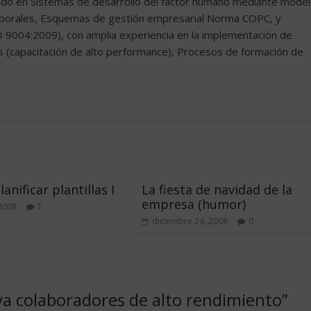
tado en Sistemas de desarrollo del factor humano mediante mode
aborales, Esquemas de gestión empresarial Norma COPC, y
O 9004:2009), con amplia experiencia en la implementación de
 (capacitación de alto performance), Procesos de formación de
nificar plantillas I
La fiesta de navidad de la
empresa (humor)
 2008
1
diciembre 24, 2008
0
a colaboradores de alto rendimiento
”