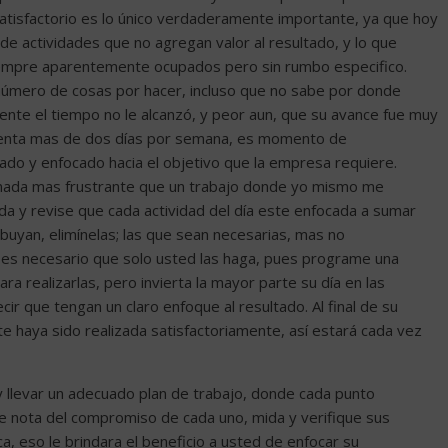
satisfactorio es lo único verdaderamente importante, ya que hoy
 actividades que no agregan valor al resultado, y lo que
iempre aparentemente ocupados pero sin rumbo especifico.
número de cosas por hacer, incluso que no sabe por donde
ente el tiempo no le alcanzó, y peor aun, que su avance fue muy
esenta mas de dos días por semana, es momento de
eado y enfocado hacia el objetivo que la empresa requiere.
 nada mas frustrante que un trabajo donde yo mismo me
da y revise que cada actividad del día este enfocada a sumar
ribuyan, elimínelas; las que sean necesarias, mas no
i es necesario que solo usted las haga, pues programe una
a realizarlas, pero invierta la mayor parte su día en las
r que tengan un claro enfoque al resultado. Al final de su
e haya sido realizada satisfactoriamente, así estará cada vez
y llevar un adecuado plan de trabajo, donde cada punto
me nota del compromiso de cada uno, mida y verifique sus
, eso le brindara el beneficio a usted de enfocar su