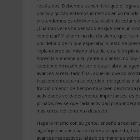
resultados. Debemos transmitirle que el logro 
por hoy quizás estemos inmersos en un mundo de
pretendemos es eliminar esa visión de estar s
¿Cuántas veces ha pensado en que tiene un sin
comenzar? Y al termino del día siente que realm
por debajo de lo que esperaba, si esto se pr
replantearse así mismo si su día esta bien plan
Aprenda y enseñe a su gente a planear, no hay
cuestiono mi razón de ser o estar; abra su agen
avances al resultado final, aquellas que no cont
trascendentes para su objetivo, deléguelas o s
fracción menor de tiempo muy bien delimitada par
actividades verdaderamente importantes, es deci
jornada, revise que cada actividad preponderant
mas cerca del contexto deseado.
Haga lo mismo con su gente, enseñe a realizar 
signifique un paso hacia la meta propuesta, to
avances respectivos, hágalo de manera sistémica