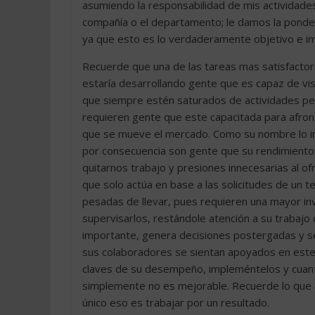
asumiendo la responsabilidad de mis actividades
compañía o el departamento; le damos la ponder
ya que esto es lo verdaderamente objetivo e i
Recuerde que una de las tareas mas satisfactori
estaría desarrollando gente que es capaz de vis
que siempre estén saturados de actividades per
requieren gente que este capacitada para afron
que se mueve el mercado. Como su nombre lo ind
por consecuencia son gente que su rendimiento (
quitarnos trabajo y presiones innecesarias al o
que solo actúa en base a las solicitudes de un t
pesadas de llevar, pues requieren una mayor in
supervisarlos, restándole atención a su trabajo
importante, genera decisiones postergadas y se
sus colaboradores se sientan apoyados en este p
claves de su desempeño, impleméntelos y cuant
simplemente no es mejorable. Recuerde lo que al
único eso es trabajar por un resultado.