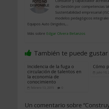
Consultor y capacitador acredi
de Gestión por competencias l
Sustentabilidad empresarial (IS
modelos pedagógicos integrales
Equipos Auto Dirigidos,...
Más sobre
Edgar Olvera Betanzos
También te puede gustar
Incidencia de la fuga o
Cómo pla
circulación de talentos en
julio 10,
la economia de
conocimiento
febrero 13, 2015
0
Un comentario sobre “
Construy