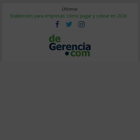
Última:
Stablecoins para empresas: cómo pagar y cobrar en 2026
Despido silencioso: qué es y por qué sale tan caro
IA en selección de personal: cómo auditarla a tiempo
Trabajo forzoso en la cadena de suministro: qué hacer
Mercado hispano de EE. UU.: cómo segmentarlo y venderle