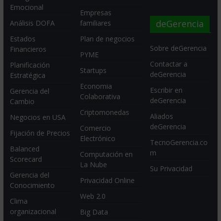
Emocional
Empresas
deGerencia
Análisis DOFA
familiares
Estados
Plan de negocios
Sobre deGerencia
Financieros
PYME
Contactar a
Planificación
Startups
deGerencia
Estratégica
Economia
Escribir en
Gerencia del
Colaborativa
deGerencia
Cambio
Criptomonedas
Aliados
Negocios en USA
deGerencia
Comercio
Fijación de Precios
Electrónico
TecnoGerencia.co
Balanced
m
Computación en
Scorecard
La Nube
Su Privacidad
Gerencia del
Privacidad Online
Conocimiento
Web 2.0
Clima
organizacional
Big Data