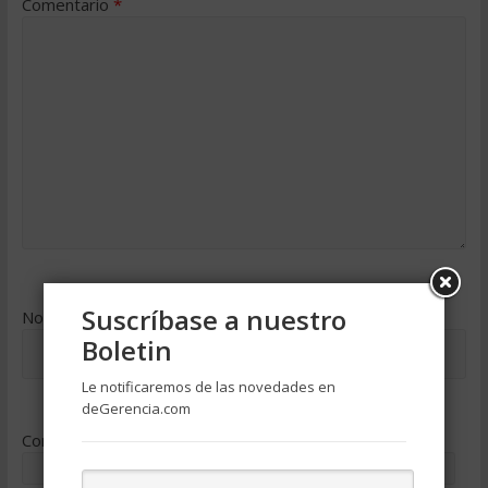
Comentario
*
Suscríbase a nuestro
Nombre
*
Boletin
Le notificaremos de las novedades en
deGerencia.com
Correo electrónico
*