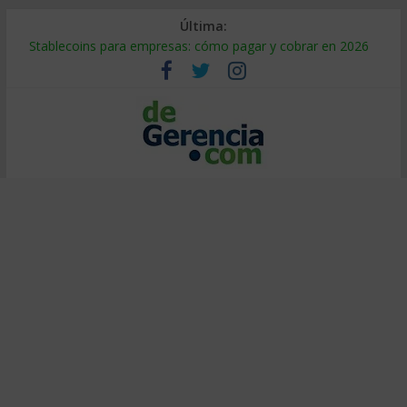
Última:
Stablecoins para empresas: cómo pagar y cobrar en 2026
Despido silencioso: qué es y por qué sale tan caro
IA en selección de personal: cómo auditarla a tiempo
Trabajo forzoso en la cadena de suministro: qué hacer
Mercado hispano de EE. UU.: cómo segmentarlo y venderle