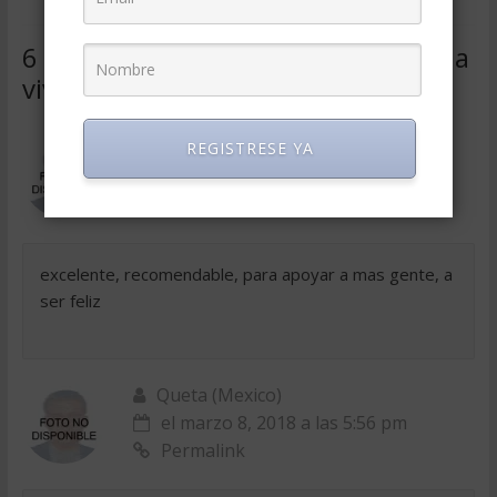
6 comentarios sobre “
Aprendiendo a
vivir con alegria
”
aleyda (Mexico)
REGISTRESE YA
el marzo 8, 2018 a las 5:56 pm
Permalink
excelente, recomendable, para apoyar a mas gente, a
ser feliz
Queta (Mexico)
el marzo 8, 2018 a las 5:56 pm
Permalink