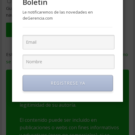
Boletin
Guarda mi nombre, correo electrónico y web en este
Le notificaremos de las novedades en
navegador para la próxima vez que comente.
deGerencia.com
Este sitio usa Akismet para reducir el spam.
Aprende cómo
se procesan los datos de tus comentarios
.
Este artículo es Copyright de su autor(a). El
REGISTRESE YA
autor(a) es responsable por el contenido y
las opiniones expresadas, así como de la
legitimidad de su autoría.
El contenido puede ser incluido en
publicaciones o webs con fines informativos