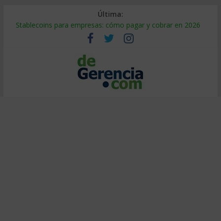
Última:
Stablecoins para empresas: cómo pagar y cobrar en 2026
Despido silencioso: qué es y por qué sale tan caro
IA en selección de personal: cómo auditarla a tiempo
Trabajo forzoso en la cadena de suministro: qué hacer
Mercado hispano de EE. UU.: cómo segmentarlo y venderle