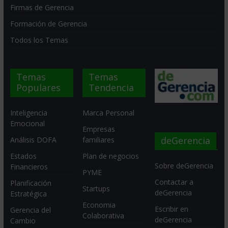
Firmas de Gerencia
Formación de Gerencia
Todos los Temas
Temas
Temas
Populares
Tendencia
Inteligencia
Marca Personal
Emocional
Empresas
deGerencia
Análisis DOFA
familiares
Estados
Plan de negocios
Sobre deGerencia
Financieros
PYME
Contactar a
Planificación
Startups
deGerencia
Estratégica
Economia
Escribir en
Gerencia del
Colaborativa
deGerencia
Cambio