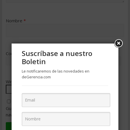
Nombre
*
Suscríbase a nuestro
Correo electrónico
*
Boletin
Le notificaremos de las novedades en
deGerencia.com
Web
Guarda mi nombre, correo electrónico y web en este
navegador para la próxima vez que comente.