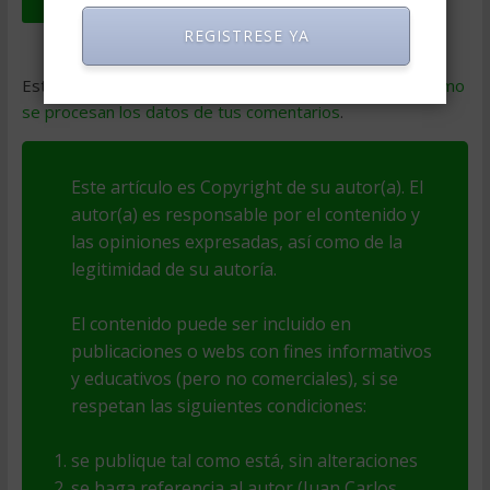
REGISTRESE YA
Este sitio usa Akismet para reducir el spam.
Aprende cómo
se procesan los datos de tus comentarios
.
Este artículo es Copyright de su autor(a). El
autor(a) es responsable por el contenido y
las opiniones expresadas, así como de la
legitimidad de su autoría.
El contenido puede ser incluido en
publicaciones o webs con fines informativos
y educativos (pero no comerciales), si se
respetan las siguientes condiciones:
se publique tal como está, sin alteraciones
se haga referencia al autor (Juan Carlos