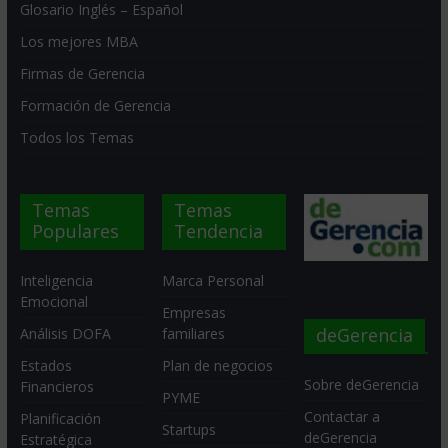
Glosario Inglés – Español
Los mejores MBA
Firmas de Gerencia
Formación de Gerencia
Todos los Temas
Temas
Temas
Populares
Tendencia
Inteligencia
Marca Personal
Emocional
Empresas
deGerencia
Análisis DOFA
familiares
Estados
Plan de negocios
Sobre deGerencia
Financieros
PYME
Contactar a
Planificación
Startups
deGerencia
Estratégica