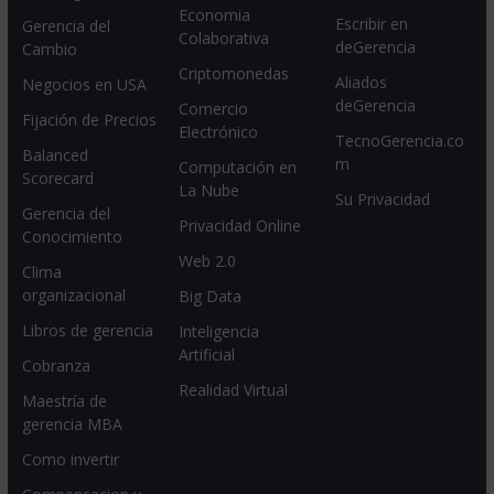
Economia
Escribir en
Gerencia del
Colaborativa
deGerencia
Cambio
Criptomonedas
Aliados
Negocios en USA
deGerencia
Comercio
Fijación de Precios
Electrónico
TecnoGerencia.co
Balanced
m
Computación en
Scorecard
La Nube
Su Privacidad
Gerencia del
Privacidad Online
Conocimiento
Web 2.0
Clima
organizacional
Big Data
Libros de gerencia
Inteligencia
Artificial
Cobranza
Realidad Virtual
Maestría de
gerencia MBA
Como invertir