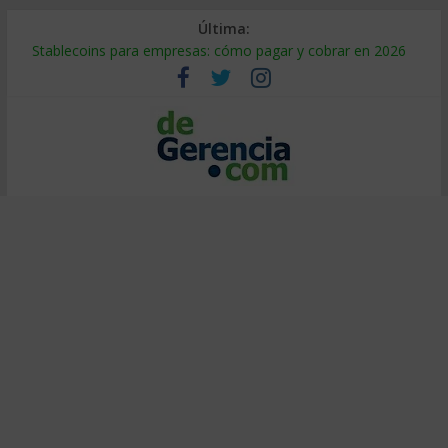
Última:
Stablecoins para empresas: cómo pagar y cobrar en 2026
Despido silencioso: qué es y por qué sale tan caro
IA en selección de personal: cómo auditarla a tiempo
Trabajo forzoso en la cadena de suministro: qué hacer
Mercado hispano de EE. UU.: cómo segmentarlo y venderle