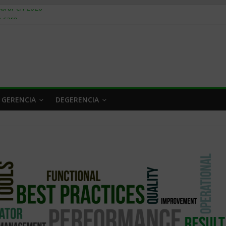
obrar en 2026
n caro
 a tiempo
 qué hacer
rlo y venderle
 GERENCIA
DEGERENCIA