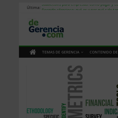
Última:
Stablecoins para empresas: cómo pagar y c
Despido silencioso: qué es y por qué sale ta
IA en selección de personal: cómo auditarla
Trabajo forzoso en la cadena de suministro:
Mercado hispano de EE. UU.: cómo segmenta
TEMAS DE GERENCIA
CONTENIDO DE