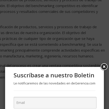
ón. El objetivo del benchmarking competitivo es identificar
, procesos y resultados comerciales de sus competidores y
ficación de productos, servicios y procesos de trabajo de
s directas de nuestra organización. El objetivo del
s prácticas de cualquier tipo de organización que se haya
 específica que se está sometiendo a benchmarking. Se usa la
hmarking principalmente comprende actividades específicas en
o manufactura, marketing, ingeniería, recursos humanos.
inal del proceso es crear una ventaja competitiva sostenible en
a colaboración, el apoyo mutuo, de manera que se pueda innovar,
Suscríbase a nuestro Boletin
ente productivos y eficaces, y convertirnos en un modelo, un
Le notificaremos de las novedades en deGerencia.com