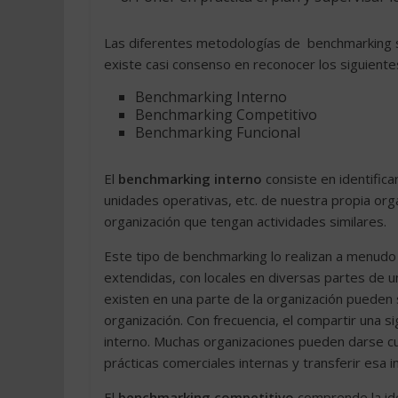
Las diferentes metodologías de benchmarking s
existe casi consenso en reconocer los siguient
Benchmarking Interno
Benchmarking Competitivo
Benchmarking Funcional
El
benchmarking interno
consiste en identific
unidades operativas, etc. de nuestra propia orga
organización que tengan actividades similares.
Este tipo de benchmarking lo realizan a menudo
extendidas, con locales en diversas partes de 
existen en una parte de la organización pueden 
organización. Con frecuencia, el compartir una s
interno. Muchas organizaciones pueden darse cue
prácticas comerciales internas y transferir esa i
El
benchmarking competitivo
comprende la ide