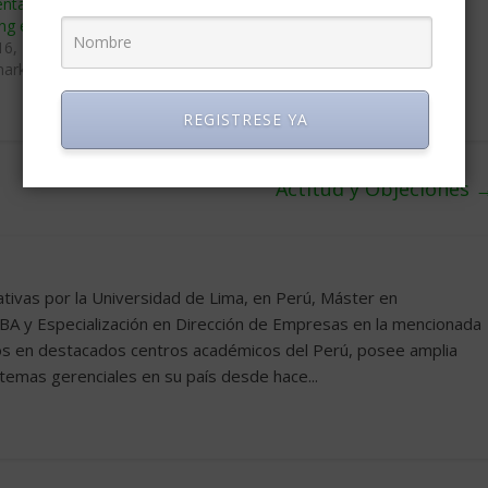
entajas del
Benchmarking
g en el presente
julio 22, 2002
16, 2004
En «Benchmarking»
arking»
REGISTRESE YA
Actitud y Objeciones
tivas por la Universidad de Lima, en Perú, Máster en
BA y Especialización en Dirección de Empresas en la mencionada
ios en destacados centros académicos del Perú, posee amplia
 temas gerenciales en su país desde hace...