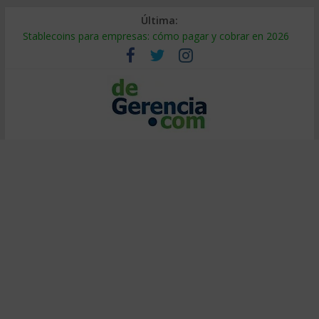
Última:
Stablecoins para empresas: cómo pagar y cobrar en 2026
Despido silencioso: qué es y por qué sale tan caro
IA en selección de personal: cómo auditarla a tiempo
Trabajo forzoso en la cadena de suministro: qué hacer
Mercado hispano de EE. UU.: cómo segmentarlo y venderle