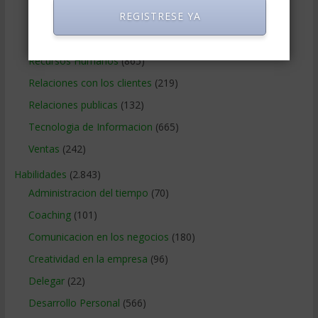
REGISTRESE YA
Operaciones y Logística
(172)
Publicidad
(306)
Recursos Humanos
(865)
Relaciones con los clientes
(219)
Relaciones publicas
(132)
Tecnologia de Informacion
(665)
Ventas
(242)
Habilidades
(2.843)
Administracion del tiempo
(70)
Coaching
(101)
Comunicacion en los negocios
(180)
Creatividad en la empresa
(96)
Delegar
(22)
Desarrollo Personal
(566)