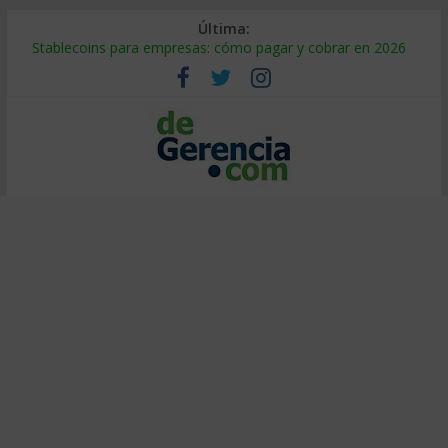
Última:
Stablecoins para empresas: cómo pagar y cobrar en 2026
Despido silencioso: qué es y por qué sale tan caro
IA en selección de personal: cómo auditarla a tiempo
Trabajo forzoso en la cadena de suministro: qué hacer
Mercado hispano de EE. UU.: cómo segmentarlo y venderle