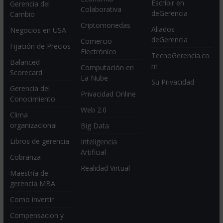
Escribir en
Gerencia del
Colaborativa
deGerencia
Cambio
Criptomonedas
Aliados
Negocios en USA
deGerencia
Comercio
Fijación de Precios
Electrónico
TecnoGerencia.co
Balanced
m
Computación en
Scorecard
La Nube
Su Privacidad
Gerencia del
Privacidad Online
Conocimiento
Web 2.0
Clima
organizacional
Big Data
Libros de gerencia
Inteligencia
Artificial
Cobranza
Realidad Virtual
Maestría de
gerencia MBA
Como invertir
Compensacion y