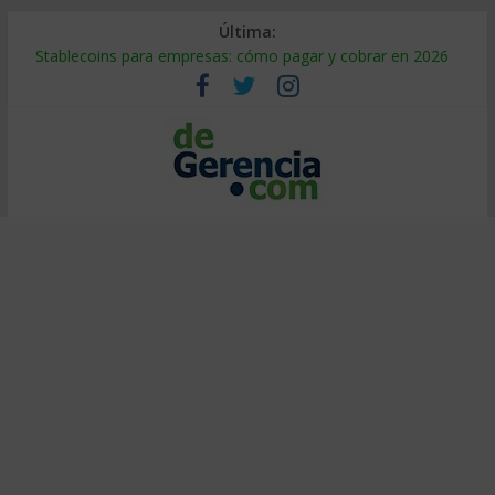
Última:
Stablecoins para empresas: cómo pagar y cobrar en 2026
Despido silencioso: qué es y por qué sale tan caro
IA en selección de personal: cómo auditarla a tiempo
Trabajo forzoso en la cadena de suministro: qué hacer
Mercado hispano de EE. UU.: cómo segmentarlo y venderle