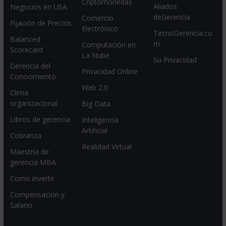
Criptomonedas
Aliados
Negocios en USA
deGerencia
Comercio
Fijación de Precios
Electrónico
TecnoGerencia.co
Balanced
m
Computación en
Scorecard
La Nube
Su Privacidad
Gerencia del
Privacidad Online
Conocimiento
Web 2.0
Clima
organizacional
Big Data
Libros de gerencia
Inteligencia
Artificial
Cobranza
Realidad Virtual
Maestría de
gerencia MBA
Como invertir
Compensacion y
Salario