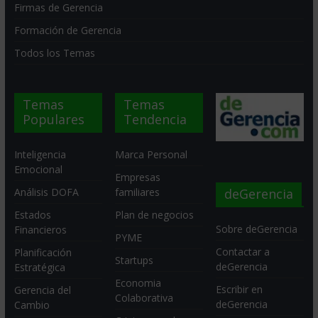
Firmas de Gerencia
Formación de Gerencia
Todos los Temas
Temas
Temas
Populares
Tendencia
Inteligencia
Marca Personal
Emocional
Empresas
deGerencia
Análisis DOFA
familiares
Estados
Plan de negocios
Sobre deGerencia
Financieros
PYME
Contactar a
Planificación
Startups
deGerencia
Estratégica
Economia
Escribir en
Gerencia del
Colaborativa
deGerencia
Cambio