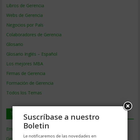
Libros de Gerencia
Webs de Gerencia
Negocios por País
Colaboradores de Gerencia
Glosario
Glosario Inglés – Español
Los mejores MBA
Firmas de Gerencia
Formación de Gerencia
Todos los Temas
Temas de Gerencia
Suscríbase a nuestro
Boletin
Empresas de Gerencia
(38)
Le notificaremos de las novedades en
Gerencia
(9.477)