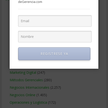
deGerencia.com
Ciencias Económicas
(80)
Contabilidad
(466)
Educacion Gerencial
(454)
Estrategia Empresarial
(304)
Finanzas Corporativas
(748)
Gerencia social y ambiental
(223)
Gobierno Corporativo
(11)
REGISTRESE YA
Legal
(125)
Marketing
(988)
Marketing Digital
(247)
Métodos Gerenciales
(280)
Negocios Internacionales
(2.257)
Negocios Online
(1.405)
Operaciones y Logística
(172)