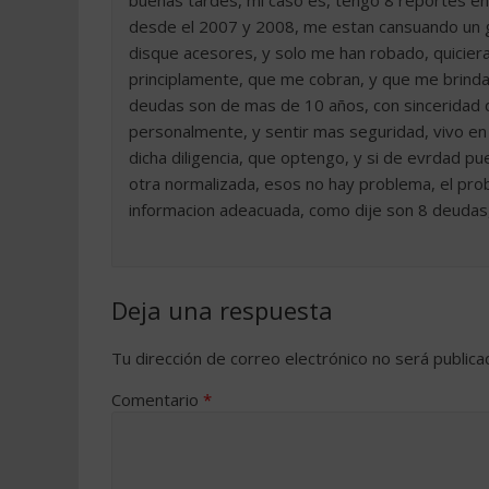
buenas tardes, mi caso es, tengo 8 reportes en 
desde el 2007 y 2008, me estan cansuando un gr
disque acesores, y solo me han robado, quicier
principlamente, que me cobran, y que me brind
deudas son de mas de 10 años, con sinceridad q
personalmente, y sentir mas seguridad, vivo en
dicha diligencia, que optengo, y si de evrdad p
otra normalizada, esos no hay problema, el pr
informacion adeacuada, como dije son 8 deudas
Deja una respuesta
Tu dirección de correo electrónico no será publica
Comentario
*