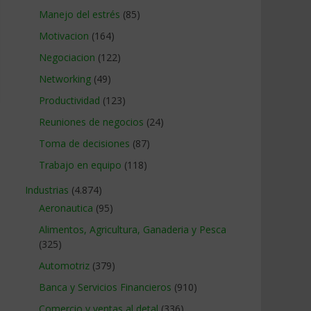
Manejo del estrés
(85)
Motivacion
(164)
Negociacion
(122)
Networking
(49)
Productividad
(123)
Reuniones de negocios
(24)
Toma de decisiones
(87)
Trabajo en equipo
(118)
Industrias
(4.874)
Aeronautica
(95)
Alimentos, Agricultura, Ganaderia y Pesca
(325)
Automotriz
(379)
Banca y Servicios Financieros
(910)
Comercio y ventas al detal
(336)