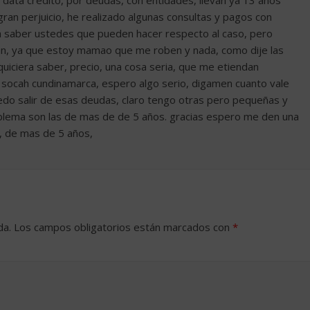
data credito, por deudas, con entidades, llevan ya 13 años
an perjuicio, he realizado algunas consultas y pagos con
a saber ustedes que pueden hacer respecto al caso, pero
an, ya que estoy mamao que me roben y nada, como dije las
uiciera saber, precio, una cosa seria, que me etiendan
 socah cundinamarca, espero algo serio, digamen cuanto vale
uedo salir de esas deudas, claro tengo otras pero pequeñas y
oblema son las de mas de de 5 años. gracias espero me den una
, de mas de 5 años,
da.
Los campos obligatorios están marcados con
*