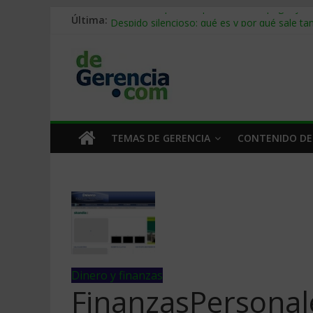
Última:
Stablecoins para empresas: cómo pagar y c
Despido silencioso: qué es y por qué sale ta
IA en selección de personal: cómo auditarla
Trabajo forzoso en la cadena de suministro:
Mercado hispano de EE. UU.: cómo segmenta
TEMAS DE GERENCIA
CONTENIDO DE
Dinero y finanzas
FinanzasPersonal