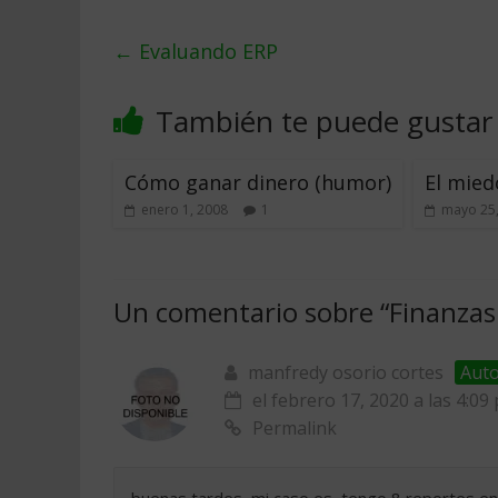
←
Evaluando ERP
También te puede gustar
Cómo ganar dinero (humor)
El mied
enero 1, 2008
1
mayo 25
Un comentario sobre “
Finanzas
manfredy osorio cortes
Aut
el febrero 17, 2020 a las 4:09
Permalink