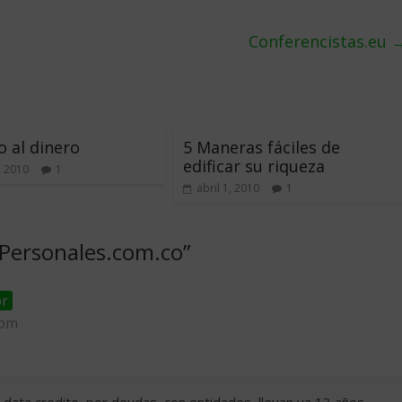
Conferencistas.eu
o al dinero
5 Maneras fáciles de
edificar su riqueza
, 2010
1
abril 1, 2010
1
Personales.com.co
”
or
 pm