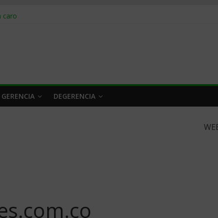
obrar en 2026
n caro
 a tiempo
 qué hacer
rlo y venderle
 GERENCIA
DEGERENCIA
WE
es.com.co