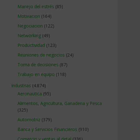
Manejo del estrés
(85)
Motivacion
(164)
Negociacion
(122)
Networking
(49)
Productividad
(123)
Reuniones de negocios
(24)
Toma de decisiones
(87)
Trabajo en equipo
(118)
Industrias
(4.874)
Aeronautica
(95)
Alimentos, Agricultura, Ganaderia y Pesca
(325)
Automotriz
(379)
Banca y Servicios Financieros
(910)
Comercio y ventas al detal
(336)