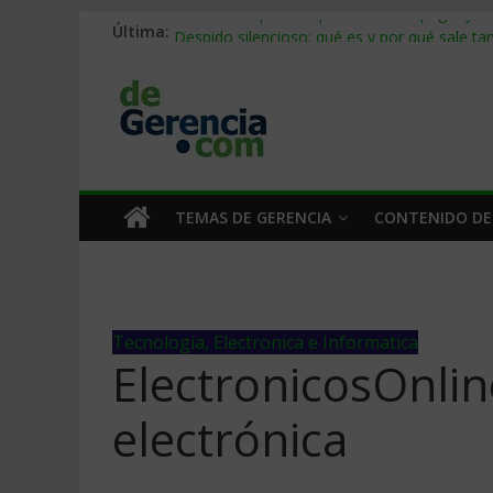
Última:
Stablecoins para empresas: cómo pagar y c
Despido silencioso: qué es y por qué sale ta
IA en selección de personal: cómo auditarla
Trabajo forzoso en la cadena de suministro:
Mercado hispano de EE. UU.: cómo segmenta
TEMAS DE GERENCIA
CONTENIDO DE
Tecnologia, Electronica e Informatica
ElectronicosOnlin
electrónica