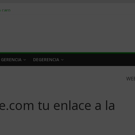
obrar en 2026
n caro
 a tiempo
 qué hacer
rlo y venderle
 GERENCIA
DEGERENCIA
WE
e.com tu enlace a la