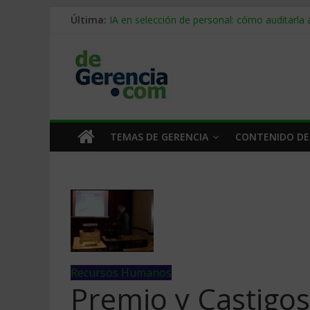
Última:
IA en selección de personal: cómo auditarla
Trabajo forzoso en la cadena de suministro:
Mercado hispano de EE. UU.: cómo segmenta
Stablecoins para empresas: cómo pagar y c
Despido silencioso: qué es y por qué sale ta
TEMAS DE GERENCIA
CONTENIDO DE
Recursos Humanos
Premio y Castigos