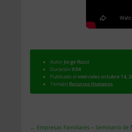
Autor
Jorge Rucci
Duración
9:04
Publicado el
miércoles octubre 14, 2
Tema(s)
Recursos Humanos
←
Empresas Familiares – Seminario de fu