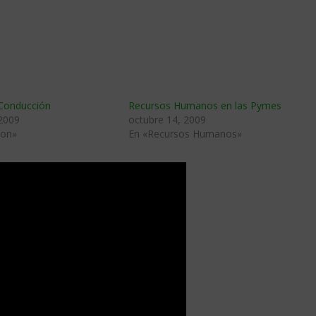
 Conducción
Recursos Humanos en las Pymes
 2009
octubre 14, 2009
ion»
En «Recursos Humanos»