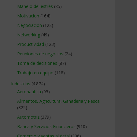
Manejo del estrés
(85)
Motivacion
(164)
Negociacion
(122)
Networking
(49)
Productividad
(123)
Reuniones de negocios
(24)
Toma de decisiones
(87)
Trabajo en equipo
(118)
Industrias
(4.874)
Aeronautica
(95)
Alimentos, Agricultura, Ganaderia y Pesca
(325)
Automotriz
(379)
Banca y Servicios Financieros
(910)
Comercio y ventas al detal
(336)