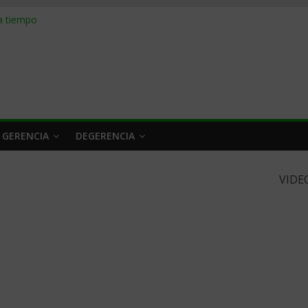
 a tiempo
 qué hacer
rlo y venderle
obrar en 2026
n caro
 GERENCIA
DEGERENCIA
VIDE