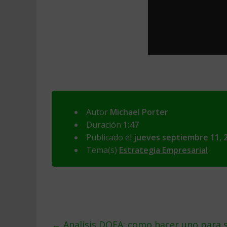
Autor
Michael Porter
Duración
1:47
Publicado el
jueves septiembre 11, 
Tema(s)
Estrategia Empresarial
←
Analisis DOFA: como hacer uno para 