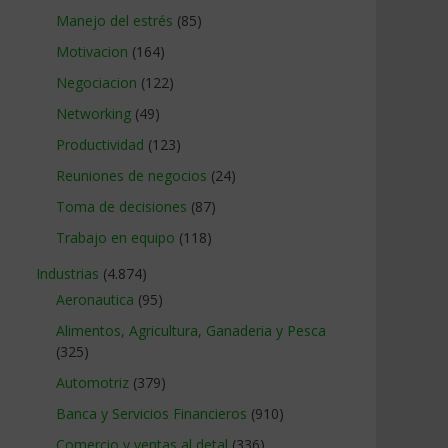
Manejo del estrés
(85)
Motivacion
(164)
Negociacion
(122)
Networking
(49)
Productividad
(123)
Reuniones de negocios
(24)
Toma de decisiones
(87)
Trabajo en equipo
(118)
Industrias
(4.874)
Aeronautica
(95)
Alimentos, Agricultura, Ganaderia y Pesca
(325)
Automotriz
(379)
Banca y Servicios Financieros
(910)
Comercio y ventas al detal
(336)