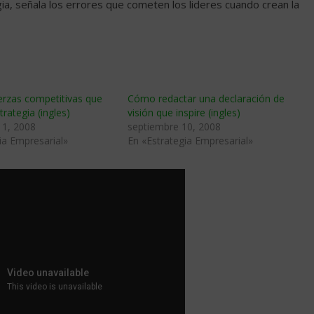
ia, señala los errores que cometen los lideres cuando crean la
erzas competitivas que
Cómo redactar una declaración de
rategia (ingles)
visión que inspire (ingles)
11, 2008
septiembre 10, 2008
ia Empresarial»
En «Estrategia Empresarial»