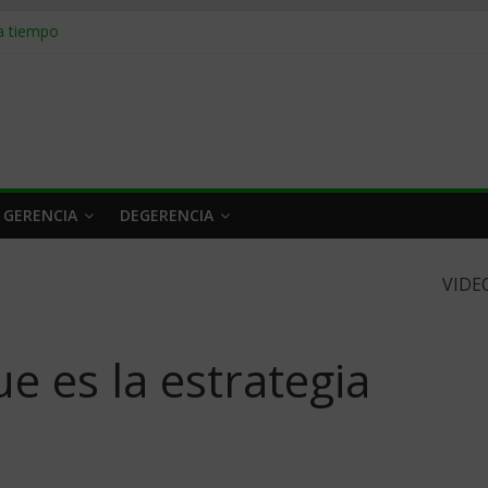
n caro
 a tiempo
 qué hacer
rlo y venderle
obrar en 2026
 GERENCIA
DEGERENCIA
VIDE
e es la estrategia