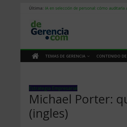
Despido silencioso: qué es y por qué sale ta
Última:
IA en selección de personal: cómo auditarla
Trabajo forzoso en la cadena de suministro:
Mercado hispano de EE. UU.: cómo segmenta
Stablecoins para empresas: cómo pagar y c
TEMAS DE GERENCIA
CONTENIDO DE
Estrategia Empresarial
Michael Porter: qu
(ingles)