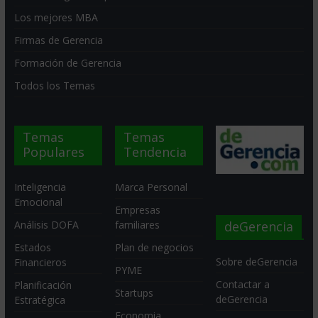
Los mejores MBA
Firmas de Gerencia
Formación de Gerencia
Todos los Temas
Temas
Temas
Populares
Tendencia
Inteligencia
Marca Personal
Emocional
Empresas
deGerencia
Análisis DOFA
familiares
Estados
Plan de negocios
Sobre deGerencia
Financieros
PYME
Contactar a
Planificación
Startups
deGerencia
Estratégica
Economia