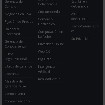
Escribir en
Gerencia del
Colaborativa
deGerencia
Cambio
Criptomonedas
Aliados
Negocios en USA
deGerencia
Comercio
Fijación de Precios
Electrónico
TecnoGerencia.co
Balanced
m
Computación en
Scorecard
La Nube
Su Privacidad
Gerencia del
Privacidad Online
Conocimiento
Web 2.0
Clima
organizacional
Big Data
Libros de gerencia
Inteligencia
Artificial
Cobranza
Realidad Virtual
Maestría de
gerencia MBA
Como invertir
Compensacion y