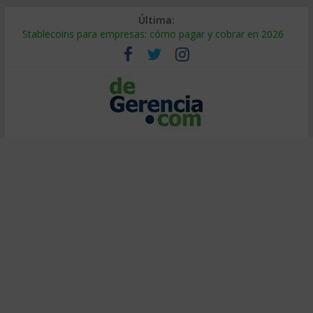
Última:
Stablecoins para empresas: cómo pagar y cobrar en 2026
Despido silencioso: qué es y por qué sale tan caro
IA en selección de personal: cómo auditarla a tiempo
Trabajo forzoso en la cadena de suministro: qué hacer
Mercado hispano de EE. UU.: cómo segmentarlo y venderle