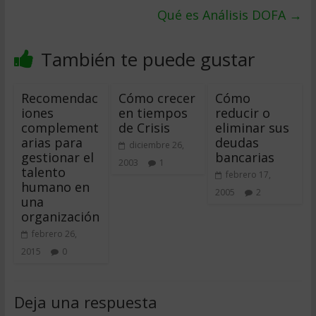
Qué es Análisis DOFA
→
También te puede gustar
Recomendac
Cómo crecer
Cómo
iones
en tiempos
reducir o
complement
de Crisis
eliminar sus
arias para
deudas
diciembre 26,
gestionar el
bancarias
2003
1
talento
febrero 17,
humano en
2005
2
una
organización
febrero 26,
2015
0
Deja una respuesta