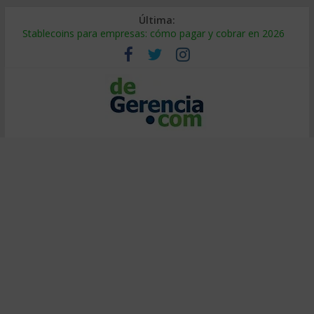
Última:
Stablecoins para empresas: cómo pagar y cobrar en 2026
Despido silencioso: qué es y por qué sale tan caro
IA en selección de personal: cómo auditarla a tiempo
Trabajo forzoso en la cadena de suministro: qué hacer
Mercado hispano de EE. UU.: cómo segmentarlo y venderle