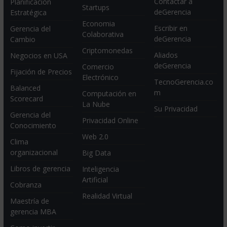
Contactar a
Planificación
Startups
deGerencia
Estratégica
Economia
Escribir en
Gerencia del
Colaborativa
deGerencia
Cambio
Criptomonedas
Aliados
Negocios en USA
deGerencia
Comercio
Fijación de Precios
Electrónico
TecnoGerencia.co
Balanced
m
Computación en
Scorecard
La Nube
Su Privacidad
Gerencia del
Privacidad Online
Conocimiento
Web 2.0
Clima
organizacional
Big Data
Libros de gerencia
Inteligencia
Artificial
Cobranza
Realidad Virtual
Maestría de
gerencia MBA