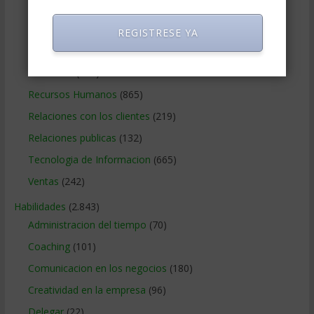
Negocios Internacionales
(2.257)
Negocios Online
(1.405)
REGISTRESE YA
Operaciones y Logística
(172)
Publicidad
(306)
Recursos Humanos
(865)
Relaciones con los clientes
(219)
Relaciones publicas
(132)
Tecnologia de Informacion
(665)
Ventas
(242)
Habilidades
(2.843)
Administracion del tiempo
(70)
Coaching
(101)
Comunicacion en los negocios
(180)
Creatividad en la empresa
(96)
Delegar
(22)