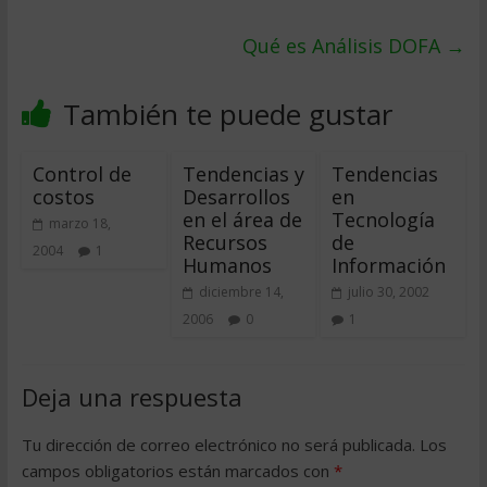
Qué es Análisis DOFA
→
También te puede gustar
Control de
Tendencias y
Tendencias
costos
Desarrollos
en
en el área de
Tecnología
marzo 18,
Recursos
de
2004
1
Humanos
Información
diciembre 14,
julio 30, 2002
2006
0
1
Deja una respuesta
Tu dirección de correo electrónico no será publicada.
Los
campos obligatorios están marcados con
*