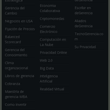
Estratégica
Economia
Escribir en
Gerencia del
Colaborativa
deGerencia
Cambio
Criptomonedas
Aliados
Negocios en USA
deGerencia
Comercio
Fijación de Precios
Electrónico
TecnoGerencia.co
Balanced
m
Computación en
Scorecard
La Nube
Su Privacidad
Gerencia del
Privacidad Online
Conocimiento
Web 2.0
Clima
organizacional
Big Data
Libros de gerencia
Inteligencia
Artificial
Cobranza
Realidad Virtual
Maestría de
gerencia MBA
Como invertir