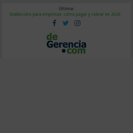
Última:
Stablecoins para empresas: cómo pagar y cobrar en 2026
Despido silencioso: qué es y por qué sale tan caro
IA en selección de personal: cómo auditarla a tiempo
Trabajo forzoso en la cadena de suministro: qué hacer
Mercado hispano de EE. UU.: cómo segmentarlo y venderle