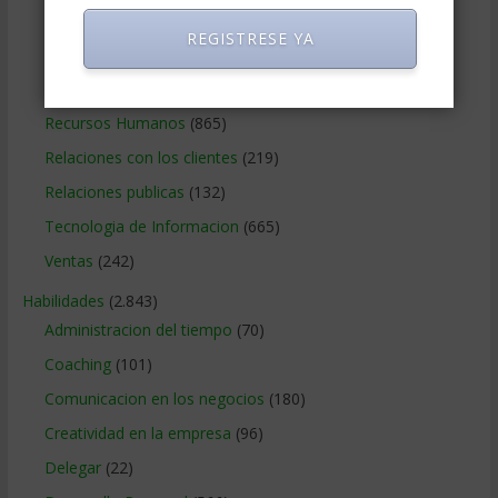
Negocios Online
(1.405)
REGISTRESE YA
Operaciones y Logística
(172)
Publicidad
(306)
Recursos Humanos
(865)
Relaciones con los clientes
(219)
Relaciones publicas
(132)
Tecnologia de Informacion
(665)
Ventas
(242)
Habilidades
(2.843)
Administracion del tiempo
(70)
Coaching
(101)
Comunicacion en los negocios
(180)
Creatividad en la empresa
(96)
Delegar
(22)