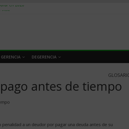
obrar en 2026
n caro
 a tiempo
 qué hacer
rlo y venderle
 GERENCIA
DEGERENCIA
GLOSARI
 pago antes de tiempo
iempo
o penalidad a un deudor por pagar una deuda antes de su