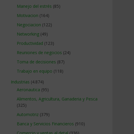
Manejo del estrés
(85)
Motivacion
(164)
Negociacion
(122)
Networking
(49)
Productividad
(123)
Reuniones de negocios
(24)
Toma de decisiones
(87)
Trabajo en equipo
(118)
Industrias
(4.874)
Aeronautica
(95)
Alimentos, Agricultura, Ganaderia y Pesca
(325)
Automotriz
(379)
Banca y Servicios Financieros
(910)
Comercio y ventas al detal
(336)