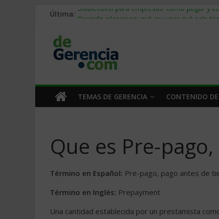
Última:
Stablecoins para empresas: cómo pagar y c
Despido silencioso: qué es y por qué sale ta
IA en selección de personal: cómo auditarla
Trabajo forzoso en la cadena de suministro:
Mercado hispano de EE. UU.: cómo segmenta
TEMAS DE GERENCIA
CONTENIDO DE
Que es Pre-pago,
Término en Español:
Pre-pago, pago antes de t
Término en Inglés:
Prepayment
Una cantidad establecida por un prestamista com