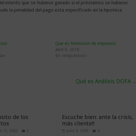
el interés que se hubiese ganado si el préstamos se hubiese
udo la penalidad del pago esta especificado en la hipoteca.
cion
Que es Retencion de impuesto
abril 9, 2018
ía»
En «Impuestos»
Qué es Análisis DOFA
sito de los
Escuche bien: ante la crisis,
itos
más cliente!!
e 15, 2003
2
junio 8, 2009
0