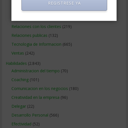
REGISTRESE YA
Publicidad
(306)
Recursos Humanos
(865)
Relaciones con los clientes
(219)
Relaciones publicas
(132)
Tecnologia de Informacion
(665)
Ventas
(242)
Habilidades
(2.843)
Administracion del tiempo
(70)
Coaching
(101)
Comunicacion en los negocios
(180)
Creatividad en la empresa
(96)
Delegar
(22)
Desarrollo Personal
(566)
Efectividad
(52)