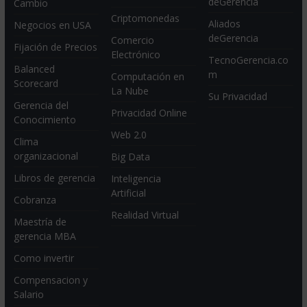
deGerencia
Cambio
Criptomonedas
Aliados
Negocios en USA
deGerencia
Comercio
Fijación de Precios
Electrónico
TecnoGerencia.co
Balanced
m
Computación en
Scorecard
La Nube
Su Privacidad
Gerencia del
Privacidad Online
Conocimiento
Web 2.0
Clima
organizacional
Big Data
Libros de gerencia
Inteligencia
Artificial
Cobranza
Realidad Virtual
Maestría de
gerencia MBA
Como invertir
Compensacion y
Salario