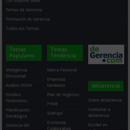
Los mejores MBA
Firmas de Gerencia
Formación de Gerencia
Todos los Temas
Temas
Temas
Populares
Tendencia
Inteligencia
Marca Personal
Emocional
Empresas
deGerencia
Análisis DOFA
familiares
Estados
Plan de negocios
Sobre deGerencia
Financieros
PYME
Contactar a
Planificación
Startups
deGerencia
Estratégica
Economia
Escribir en
Gerencia del
Colaborativa