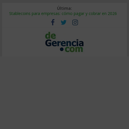
Última:
Stablecoins para empresas: cómo pagar y cobrar en 2026
Despido silencioso: qué es y por qué sale tan caro
IA en selección de personal: cómo auditarla a tiempo
Trabajo forzoso en la cadena de suministro: qué hacer
Mercado hispano de EE. UU.: cómo segmentarlo y venderle