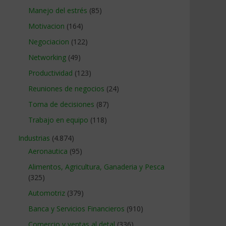
Manejo del estrés
(85)
Motivacion
(164)
Negociacion
(122)
Networking
(49)
Productividad
(123)
Reuniones de negocios
(24)
Toma de decisiones
(87)
Trabajo en equipo
(118)
Industrias
(4.874)
Aeronautica
(95)
Alimentos, Agricultura, Ganaderia y Pesca
(325)
Automotriz
(379)
Banca y Servicios Financieros
(910)
Comercio y ventas al detal
(336)