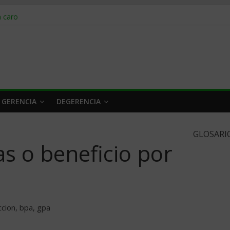
obrar en 2026
n caro
 a tiempo
 qué hacer
rlo y venderle
 GERENCIA
DEGERENCIA
GLOSARI
s o beneficio por
cion, bpa, gpa