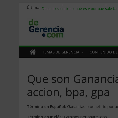
Última:
Stablecoins para empresas: cómo pagar y c
Despido silencioso: qué es y por qué sale ta
IA en selección de personal: cómo auditarla
Trabajo forzoso en la cadena de suministro:
Mercado hispano de EE. UU.: cómo segmenta
TEMAS DE GERENCIA
CONTENIDO DE
Que son Ganancia
accion, bpa, gpa
Término en Español:
Ganancias o beneficio por ac
Término en Inglés:
Earnings per share, eps