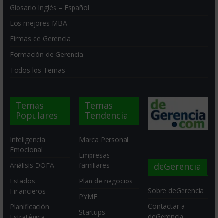
Glosario Inglés – Español
Los mejores MBA
Firmas de Gerencia
Formación de Gerencia
Todos los Temas
Temas
Temas
Populares
Tendencia
Inteligencia
Marca Personal
Emocional
Empresas
deGerencia
Análisis DOFA
familiares
Estados
Plan de negocios
Sobre deGerencia
Financieros
PYME
Contactar a
Planificación
Startups
deGerencia
Estratégica