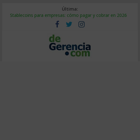
Última:
Stablecoins para empresas: cómo pagar y cobrar en 2026
Despido silencioso: qué es y por qué sale tan caro
IA en selección de personal: cómo auditarla a tiempo
Trabajo forzoso en la cadena de suministro: qué hacer
Mercado hispano de EE. UU.: cómo segmentarlo y venderle