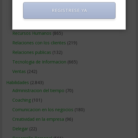
Negocios Online
(1.405)
REGISTRESE YA
Operaciones y Logística
(172)
Publicidad
(306)
Recursos Humanos
(865)
Relaciones con los clientes
(219)
Relaciones publicas
(132)
Tecnologia de Informacion
(665)
Ventas
(242)
Habilidades
(2.843)
Administracion del tiempo
(70)
Coaching
(101)
Comunicacion en los negocios
(180)
Creatividad en la empresa
(96)
Delegar
(22)