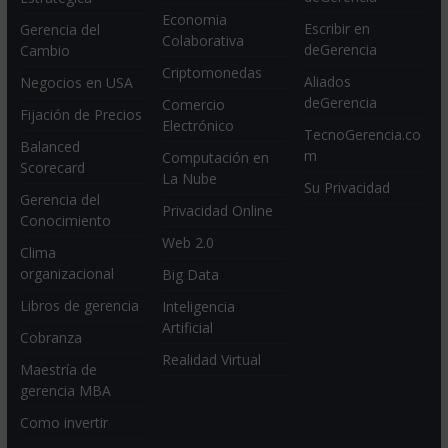
Economia
Escribir en
Gerencia del
Colaborativa
deGerencia
Cambio
Criptomonedas
Aliados
Negocios en USA
deGerencia
Comercio
Fijación de Precios
Electrónico
TecnoGerencia.co
Balanced
m
Computación en
Scorecard
La Nube
Su Privacidad
Gerencia del
Privacidad Online
Conocimiento
Web 2.0
Clima
organizacional
Big Data
Libros de gerencia
Inteligencia
Artificial
Cobranza
Realidad Virtual
Maestría de
gerencia MBA
Como invertir