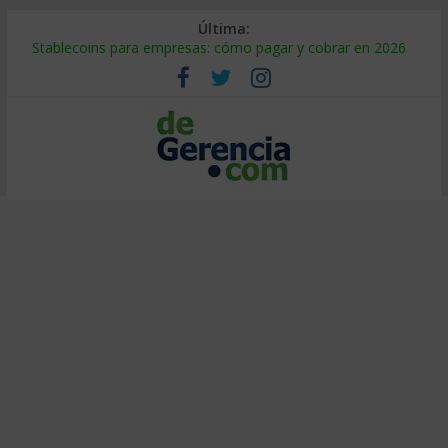
Última:
Stablecoins para empresas: cómo pagar y cobrar en 2026
Despido silencioso: qué es y por qué sale tan caro
IA en selección de personal: cómo auditarla a tiempo
Trabajo forzoso en la cadena de suministro: qué hacer
Mercado hispano de EE. UU.: cómo segmentarlo y venderle