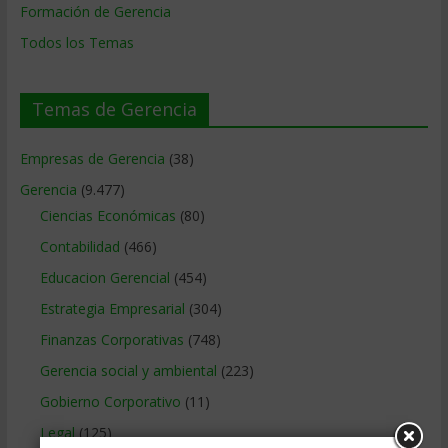
Formación de Gerencia
Todos los Temas
Temas de Gerencia
Empresas de Gerencia
(38)
Gerencia
(9.477)
Ciencias Económicas
(80)
Contabilidad
(466)
Educacion Gerencial
(454)
Estrategia Empresarial
(304)
Finanzas Corporativas
(748)
Gerencia social y ambiental
(223)
Gobierno Corporativo
(11)
Legal
(125)