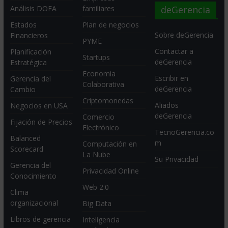
deGerencia
Análisis DOFA
familiares
Estados
Plan de negocios
Sobre deGerencia
Financieros
PYME
Contactar a
Planificación
Startups
deGerencia
Estratégica
Economia
Escribir en
Gerencia del
Colaborativa
deGerencia
Cambio
Criptomonedas
Aliados
Negocios en USA
deGerencia
Comercio
Fijación de Precios
Electrónico
TecnoGerencia.co
Balanced
m
Computación en
Scorecard
La Nube
Su Privacidad
Gerencia del
Privacidad Online
Conocimiento
Web 2.0
Clima
organizacional
Big Data
Libros de gerencia
Inteligencia