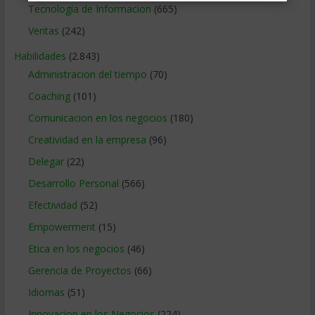
Tecnologia de Informacion
(665)
Ventas
(242)
Habilidades
(2.843)
Administracion del tiempo
(70)
Coaching
(101)
Comunicacion en los negocios
(180)
Creatividad en la empresa
(96)
Delegar
(22)
Desarrollo Personal
(566)
Efectividad
(52)
Empowerment
(15)
Etica en los negocios
(46)
Gerencia de Proyectos
(66)
Idiomas
(51)
Innovacion en los Negocios
(224)