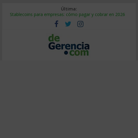
Última:
Stablecoins para empresas: cómo pagar y cobrar en 2026
Despido silencioso: qué es y por qué sale tan caro
IA en selección de personal: cómo auditarla a tiempo
Trabajo forzoso en la cadena de suministro: qué hacer
Mercado hispano de EE. UU.: cómo segmentarlo y venderle