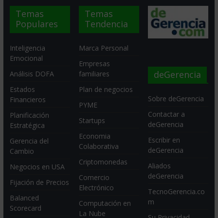
Temas
Temas
Populares
Tendencia
Inteligencia
Marca Personal
Emocional
Empresas
deGerencia
Análisis DOFA
familiares
Estados
Plan de negocios
Sobre deGerencia
Financieros
PYME
Contactar a
Planificación
Startups
deGerencia
Estratégica
Economia
Escribir en
Gerencia del
Colaborativa
deGerencia
Cambio
Criptomonedas
Aliados
Negocios en USA
deGerencia
Comercio
Fijación de Precios
Electrónico
TecnoGerencia.co
Balanced
m
Computación en
Scorecard
La Nube
Su Privacidad