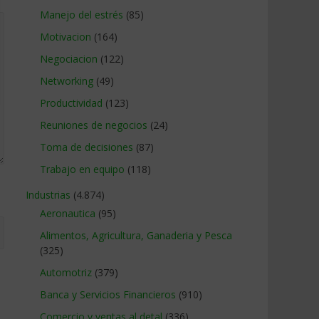
Manejo del estrés
(85)
Motivacion
(164)
Negociacion
(122)
Networking
(49)
Productividad
(123)
Reuniones de negocios
(24)
Toma de decisiones
(87)
Trabajo en equipo
(118)
Industrias
(4.874)
Aeronautica
(95)
Alimentos, Agricultura, Ganaderia y Pesca
(325)
Automotriz
(379)
Banca y Servicios Financieros
(910)
Comercio y ventas al detal
(336)