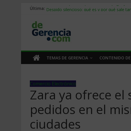
Última:
Stablecoins para empresas: cómo pagar y c
Despido silencioso: qué es y por qué sale ta
IA en selección de personal: cómo auditarla
Trabajo forzoso en la cadena de suministro:
Mercado hispano de EE. UU.: cómo segmenta
TEMAS DE GERENCIA
CONTENIDO DE
Comercio Electrónico
Zara ya ofrece el 
pedidos en el mis
ciudades