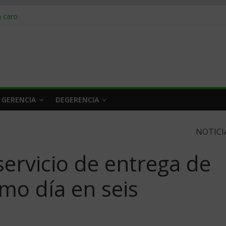
obrar en 2026
n caro
 a tiempo
 qué hacer
rlo y venderle
 GERENCIA
DEGERENCIA
NOTICI
servicio de entrega de
mo día en seis