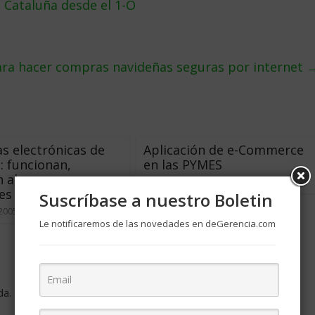
Cataluña desde el 1-O
ara hacer compras navideñas seguras por internet
s electrónicas de
Aplicación de e-Commerce
 funcionan,
en las PYMES
 ahorros y son
enero 20, 2004
0
es
Suscríbase a nuestro Boletin
2005
0
Le notificaremos de las novedades en deGerencia.com
da.
Los campos obligatorios están marcados con
*