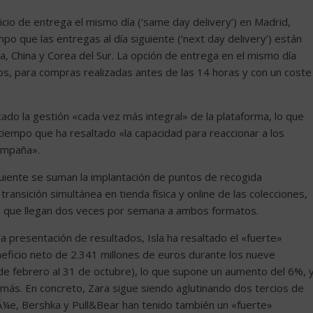
icio de entrega el mismo día (‘same day delivery’) en Madrid,
mpo que las entregas al día siguiente (‘next day delivery’) están
a, China y Corea del Sur. La opción de entrega en el mismo día
vos, para compras realizadas antes de las 14 horas y con un coste
cado la gestión «cada vez más integral» de la plataforma, lo que
l tiempo que ha resaltado «la capacidad para reaccionar a los
campaña».
iguiente se suman la implantación de puntos de recogida
ansición simultánea en tienda física y online de las colecciones,
 que llegan dos veces por semana a ambos formatos.
la presentación de resultados, Isla ha resaltado el «fuerte»
ficio neto de 2.341 millones de euros durante los nueve
 de febrero al 31 de octubre), lo que supone un aumento del 6%, 
más. En concreto, Zara sigue siendo aglutinando dos tercios de
Ã¼e, Bershka y Pull&Bear han tenido también un «fuerte»