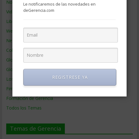
Noticias de Gerencia
Le notificaremos de las novedades en
deGerencia.com
Videos de Gerencia
Libros de Gerencia
Webs de Gerencia
Negocios por País
Colaboradores de Gerencia
Glosario
Glosario Inglés – Español
REGISTRESE YA
Los mejores MBA
Firmas de Gerencia
Formación de Gerencia
Todos los Temas
Temas de Gerencia