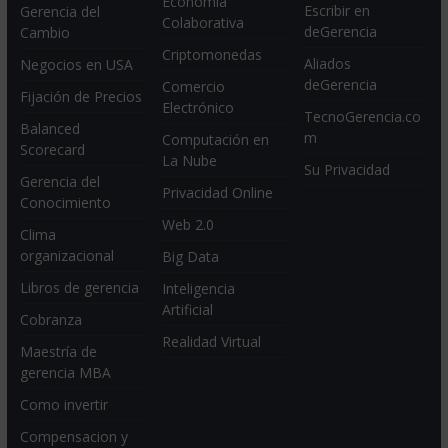
Economia
Escribir en
Gerencia del
Colaborativa
deGerencia
Cambio
Criptomonedas
Aliados
Negocios en USA
deGerencia
Comercio
Fijación de Precios
Electrónico
TecnoGerencia.co
Balanced
m
Computación en
Scorecard
La Nube
Su Privacidad
Gerencia del
Privacidad Online
Conocimiento
Web 2.0
Clima
organizacional
Big Data
Libros de gerencia
Inteligencia
Artificial
Cobranza
Realidad Virtual
Maestría de
gerencia MBA
Como invertir
Compensacion y