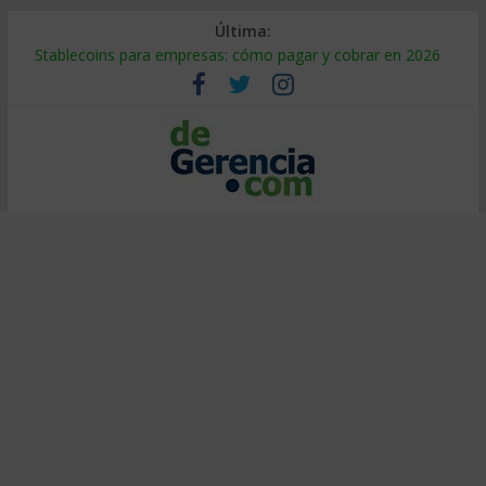
Última:
Stablecoins para empresas: cómo pagar y cobrar en 2026
Despido silencioso: qué es y por qué sale tan caro
IA en selección de personal: cómo auditarla a tiempo
Trabajo forzoso en la cadena de suministro: qué hacer
Mercado hispano de EE. UU.: cómo segmentarlo y venderle