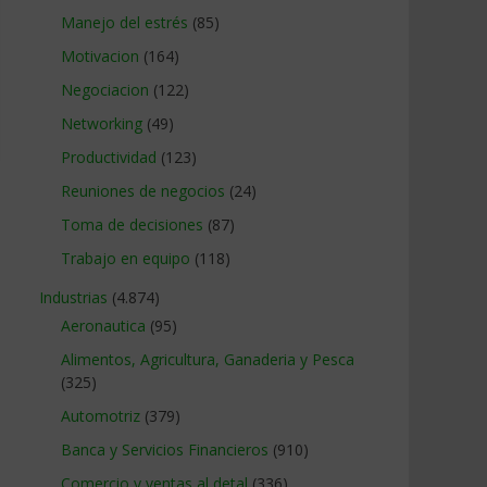
Manejo del estrés
(85)
Motivacion
(164)
Negociacion
(122)
Networking
(49)
Productividad
(123)
Reuniones de negocios
(24)
Toma de decisiones
(87)
Trabajo en equipo
(118)
Industrias
(4.874)
Aeronautica
(95)
Alimentos, Agricultura, Ganaderia y Pesca
(325)
Automotriz
(379)
Banca y Servicios Financieros
(910)
Comercio y ventas al detal
(336)