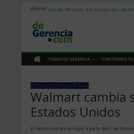
Última:
Stablecoins para empresas: cómo pagar y c
Despido silencioso: qué es y por qué sale ta
IA en selección de personal: cómo auditarla
Trabajo forzoso en la cadena de suministro:
Mercado hispano de EE. UU.: cómo segmenta
TEMAS DE GERENCIA
CONTENIDO DE
Comercio y ventas al detal
Walmart cambia s
Estados Unidos
El cambio entrará en vigor a partir del 1 de febrer