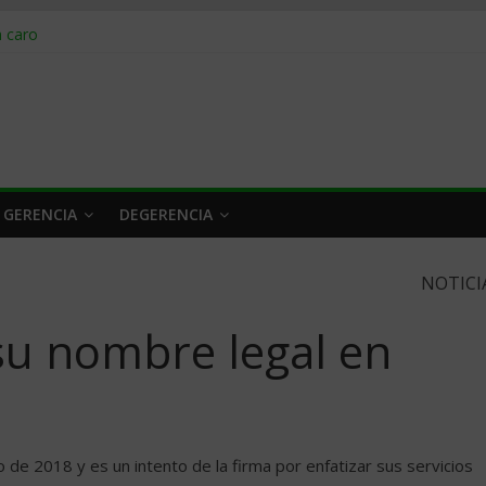
obrar en 2026
n caro
 a tiempo
 qué hacer
rlo y venderle
 GERENCIA
DEGERENCIA
NOTICI
u nombre legal en
o de 2018 y es un intento de la firma por enfatizar sus servicios