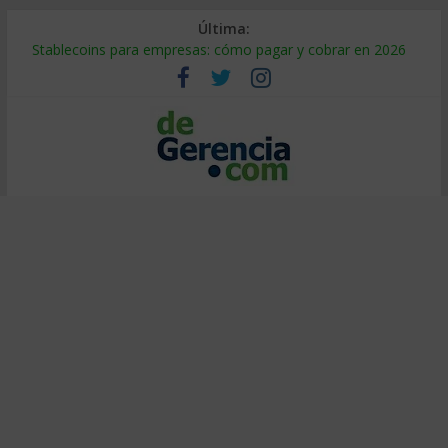
Última:
Stablecoins para empresas: cómo pagar y cobrar en 2026
Despido silencioso: qué es y por qué sale tan caro
IA en selección de personal: cómo auditarla a tiempo
Trabajo forzoso en la cadena de suministro: qué hacer
Mercado hispano de EE. UU.: cómo segmentarlo y venderle