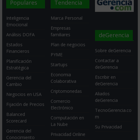
Populares
Tendencia
Inteligencia
Marca Personal
Emocional
Empresas
deGerencia
Análisis DOFA
familiares
Estados
Plan de negocios
Sobre deGerencia
Financieros
PYME
Contactar a
Planificación
Startups
deGerencia
Estratégica
Economia
Escribir en
Gerencia del
Colaborativa
deGerencia
Cambio
Criptomonedas
Aliados
Negocios en USA
deGerencia
Comercio
Fijación de Precios
Electrónico
TecnoGerencia.co
Balanced
m
Computación en
Scorecard
La Nube
Su Privacidad
Gerencia del
Privacidad Online
Conocimiento