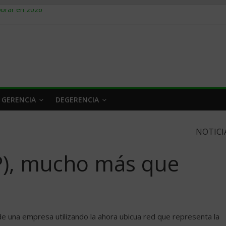
obrar en 2026
n caro
 a tiempo
 qué hacer
rlo y venderle
 GERENCIA
DEGERENCIA
NOTICI
IP), mucho más que
s de una empresa utilizando la ahora ubicua red que representa la