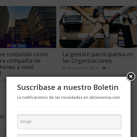
se consolidó como
La gestión participativa en
era compañía de
las Organizaciones
ones a nivel
diciembre 5, 2018
0
l
3, 2021
0
Suscríbase a nuestro Boletin
Le notificaremos de las novedades en deGerencia.com
da.
Los campos obligatorios están marcados con
*