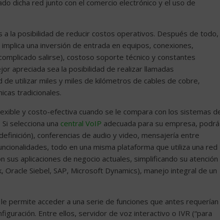
do dicha red junto con el comercio electrónico y el uso de
s a la posibilidad de reducir costos operativos. Después de todo,
les implica una inversión de entrada en equipos, conexiones,
 complicado salirse), costoso soporte técnico y constantes
jor apreciada sea la posibilidad de realizar llamadas
ad de utilizar miles y miles de kilómetros de cables de cobre,
icas tradicionales.
lexible y costo-efectiva cuando se le compara con los sistemas d
 Si selecciona una
central VoIP
adecuada para su empresa, podrá
definición), conferencias de audio y video, mensajería entre
uncionalidades, todo en una misma plataforma que utiliza una red
on sus aplicaciones de negocio actuales, simplificando su atención
, Oracle Siebel, SAP, Microsoft Dynamics), manejo integral de un
be le permite acceder a una serie de funciones que antes requerían
iguración. Entre ellos, servidor de voz interactivo o IVR (“para