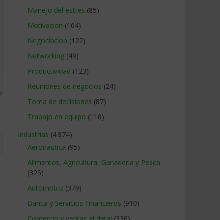
Manejo del estrés
(85)
Motivacion
(164)
Negociacion
(122)
Networking
(49)
Productividad
(123)
Reuniones de negocios
(24)
Toma de decisiones
(87)
Trabajo en equipo
(118)
Industrias
(4.874)
Aeronautica
(95)
Alimentos, Agricultura, Ganaderia y Pesca
(325)
Automotriz
(379)
Banca y Servicios Financieros
(910)
Comercio y ventas al detal
(336)