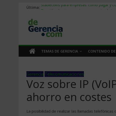
Última:
Stablecoins para empresas: cómo pagar y c
Despido silencioso: qué es y por qué sale ta
IA en selección de personal: cómo auditarla
Trabajo forzoso en la cadena de suministro:
Mercado hispano de EE. UU.: cómo segmenta
TEMAS DE GERENCIA
CONTENIDO DE
Gerencia
Telecomunicaciones
Voz sobre IP (Vo
ahorro en costes
La posibilidad de realizar las llamadas telefónica