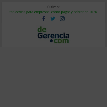
Última:
Stablecoins para empresas: cómo pagar y cobrar en 2026
Despido silencioso: qué es y por qué sale tan caro
IA en selección de personal: cómo auditarla a tiempo
Trabajo forzoso en la cadena de suministro: qué hacer
Mercado hispano de EE. UU.: cómo segmentarlo y venderle