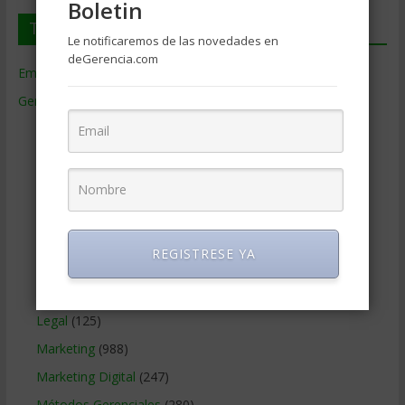
Boletin
Temas de Gerencia
Le notificaremos de las novedades en
deGerencia.com
Empresas de Gerencia
(38)
Gerencia
(9.477)
Ciencias Económicas
(80)
Contabilidad
(466)
Educacion Gerencial
(454)
Estrategia Empresarial
(304)
Finanzas Corporativas
(748)
REGISTRESE YA
Gerencia social y ambiental
(223)
Gobierno Corporativo
(11)
Legal
(125)
Marketing
(988)
Marketing Digital
(247)
Métodos Gerenciales
(280)