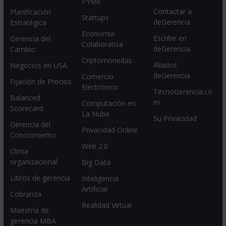
PYME
Contactar a
Planificación
Startups
deGerencia
Estratégica
Economia
Escribir en
Gerencia del
Colaborativa
deGerencia
Cambio
Criptomonedas
Aliados
Negocios en USA
deGerencia
Comercio
Fijación de Precios
Electrónico
TecnoGerencia.co
Balanced
m
Computación en
Scorecard
La Nube
Su Privacidad
Gerencia del
Privacidad Online
Conocimiento
Web 2.0
Clima
organizacional
Big Data
Libros de gerencia
Inteligencia
Artificial
Cobranza
Realidad Virtual
Maestría de
gerencia MBA