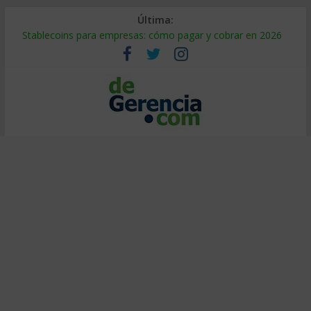
Última:
Stablecoins para empresas: cómo pagar y cobrar en 2026
Despido silencioso: qué es y por qué sale tan caro
IA en selección de personal: cómo auditarla a tiempo
Trabajo forzoso en la cadena de suministro: qué hacer
Mercado hispano de EE. UU.: cómo segmentarlo y venderle