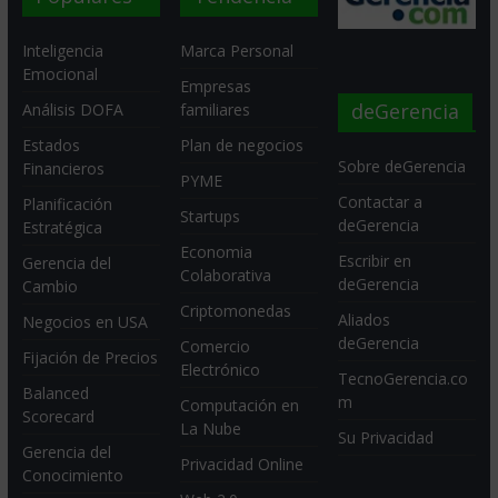
Inteligencia
Marca Personal
Emocional
Empresas
deGerencia
Análisis DOFA
familiares
Estados
Plan de negocios
Sobre deGerencia
Financieros
PYME
Contactar a
Planificación
Startups
deGerencia
Estratégica
Economia
Escribir en
Gerencia del
Colaborativa
deGerencia
Cambio
Criptomonedas
Aliados
Negocios en USA
deGerencia
Comercio
Fijación de Precios
Electrónico
TecnoGerencia.co
Balanced
m
Computación en
Scorecard
La Nube
Su Privacidad
Gerencia del
Privacidad Online
Conocimiento