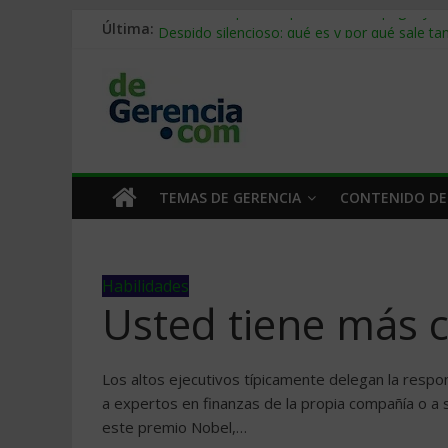
Última:
Stablecoins para empresas: cómo pagar y c
Despido silencioso: qué es y por qué sale ta
IA en selección de personal: cómo auditarla
Trabajo forzoso en la cadena de suministro:
Mercado hispano de EE. UU.: cómo segmenta
TEMAS DE GERENCIA
CONTENIDO DE
Habilidades
Usted tiene más c
Los altos ejecutivos típicamente delegan la respo
a expertos en finanzas de la propia compañía o a s
este premio Nobel,…