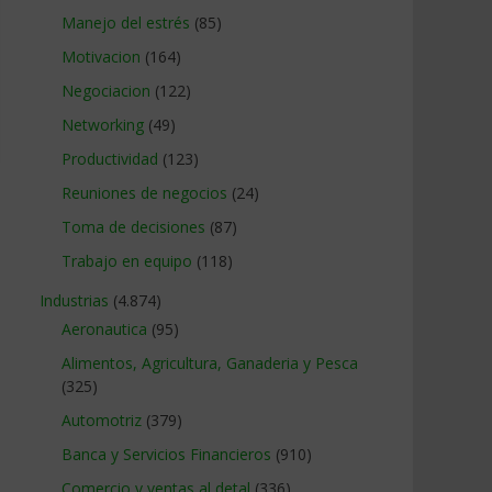
Manejo del estrés
(85)
Motivacion
(164)
Negociacion
(122)
Networking
(49)
Productividad
(123)
Reuniones de negocios
(24)
Toma de decisiones
(87)
Trabajo en equipo
(118)
Industrias
(4.874)
Aeronautica
(95)
Alimentos, Agricultura, Ganaderia y Pesca
(325)
Automotriz
(379)
Banca y Servicios Financieros
(910)
Comercio y ventas al detal
(336)