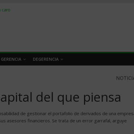
obrar en 2026
n caro
 a tiempo
 qué hacer
rlo y venderle
 GERENCIA
DEGERENCIA
NOTICI
apital del que piensa
nsabilidad de gestionar el portafolio de derivados de una empres
us asesores financieros. Se trata de un error garrafal, arguye