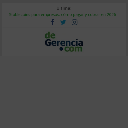
Última:
Stablecoins para empresas: cómo pagar y cobrar en 2026
Despido silencioso: qué es y por qué sale tan caro
IA en selección de personal: cómo auditarla a tiempo
Trabajo forzoso en la cadena de suministro: qué hacer
Mercado hispano de EE. UU.: cómo segmentarlo y venderle