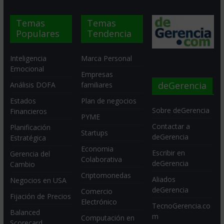
Temas
Temas
Populares
Tendencia
Inteligencia
Marca Personal
Emocional
Empresas
deGerencia
Análisis DOFA
familiares
Estados
Plan de negocios
Sobre deGerencia
Financieros
PYME
Contactar a
Planificación
Startups
deGerencia
Estratégica
Economia
Escribir en
Gerencia del
Colaborativa
deGerencia
Cambio
Criptomonedas
Aliados
Negocios en USA
deGerencia
Comercio
Fijación de Precios
Electrónico
TecnoGerencia.co
Balanced
m
Computación en
Scorecard