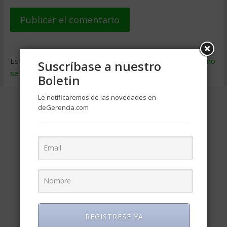
Este sitio usa Akismet para reducir el spam.
Aprende cómo
Suscríbase a nuestro
se procesan los datos de tus comentarios
.
Boletin
Le notificaremos de las novedades en
deGerencia.com
REGISTRESE YA