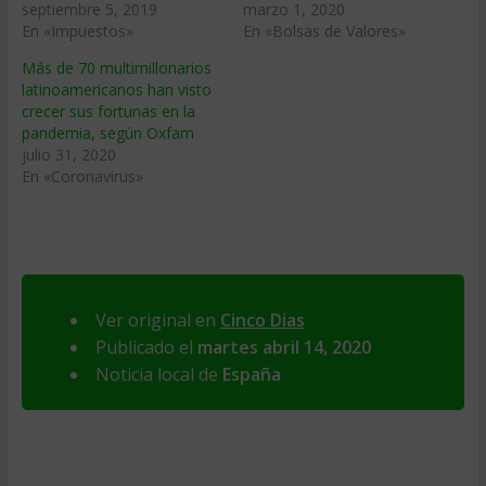
septiembre 5, 2019
marzo 1, 2020
En «Impuestos»
En «Bolsas de Valores»
Más de 70 multimillonarios
latinoamericanos han visto
crecer sus fortunas en la
pandemia, según Oxfam
julio 31, 2020
En «Coronavirus»
Ver original en
Cinco Dias
Publicado el
martes abril 14, 2020
Noticia local de
España