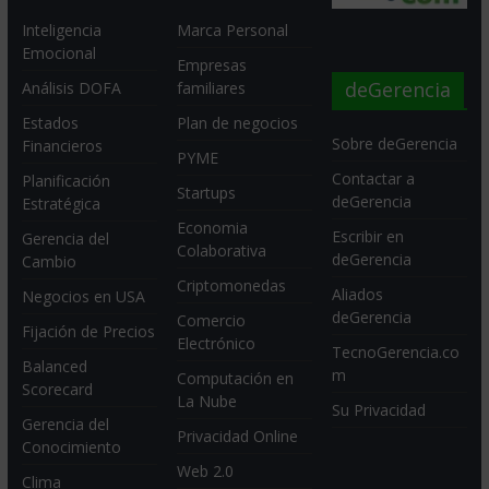
Inteligencia
Marca Personal
Emocional
Empresas
deGerencia
Análisis DOFA
familiares
Estados
Plan de negocios
Sobre deGerencia
Financieros
PYME
Contactar a
Planificación
Startups
deGerencia
Estratégica
Economia
Escribir en
Gerencia del
Colaborativa
deGerencia
Cambio
Criptomonedas
Aliados
Negocios en USA
deGerencia
Comercio
Fijación de Precios
Electrónico
TecnoGerencia.co
Balanced
m
Computación en
Scorecard
La Nube
Su Privacidad
Gerencia del
Privacidad Online
Conocimiento
Web 2.0
Clima