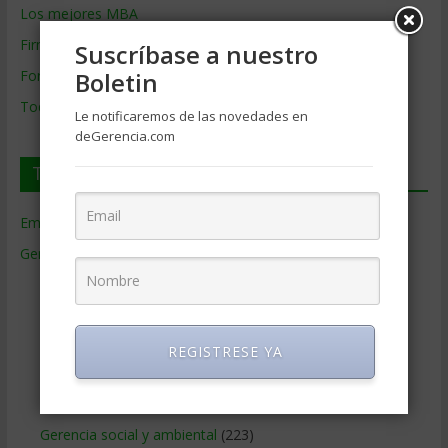
Los mejores MBA
Firmas de Gerencia
Suscríbase a nuestro
Formación de Gerencia
Boletin
Todos los Temas
Le notificaremos de las novedades en
deGerencia.com
Temas de Gerencia
Empresas de Gerencia
(38)
Gerencia
(9.477)
Ciencias Económicas
(80)
Contabilidad
(466)
Educacion Gerencial
(454)
REGISTRESE YA
Estrategia Empresarial
(304)
Finanzas Corporativas
(748)
Gerencia social y ambiental
(223)