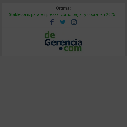
Última:
Stablecoins para empresas: cómo pagar y cobrar en 2026
Despido silencioso: qué es y por qué sale tan caro
IA en selección de personal: cómo auditarla a tiempo
Trabajo forzoso en la cadena de suministro: qué hacer
Mercado hispano de EE. UU.: cómo segmentarlo y venderle