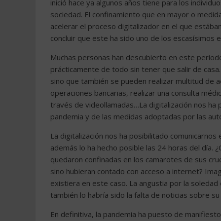
inició hace ya algunos años tiene para los individu
sociedad. El confinamiento que en mayor o medida 
acelerar el proceso digitalizador en el que está
concluir que este ha sido uno de los escasísimos e
Muchas personas han descubierto en este periodo 
prácticamente de todo sin tener que salir de casa.
sino que también se pueden realizar multitud de act
operaciones bancarias, realizar una consulta médic
través de videollamadas…La digitalización nos ha 
pandemia y de las medidas adoptadas por las autor
La digitalización nos ha posibilitado comunicarno
además lo ha hecho posible las 24 horas del día. 
quedaron confinadas en los camarotes de sus cru
sino hubieran contado con acceso a internet? Ima
existiera en este caso. La angustia por la soleda
también lo habría sido la falta de noticias sobre s
En definitiva, la pandemia ha puesto de manifiesto