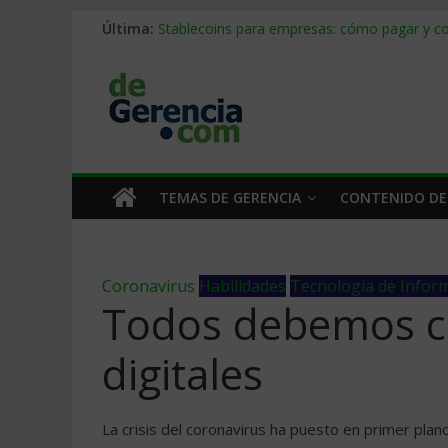
Última:
Stablecoins para empresas: cómo pagar y c
Despido silencioso: qué es y por qué sale ta
IA en selección de personal: cómo auditarla
Trabajo forzoso en la cadena de suministro:
Mercado hispano de EE. UU.: cómo segmenta
TEMAS DE GERENCIA
CONTENIDO DE
Coronavirus
Habilidades
Tecnologia de Infor
Todos debemos c
digitales
La crisis del coronavirus ha puesto en primer pla