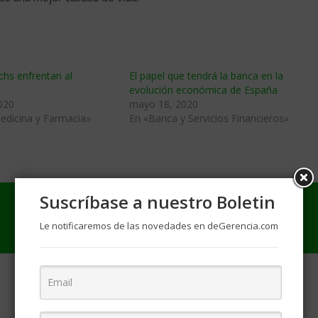
chs enfrentan al
El papel que tendrá la banca en la
evolución económica de España
020
mayo 18, 2020
edicina y Farmacia»
En «Banca y Servicios Financieros»
Suscríbase a nuestro Boletin
Le notificaremos de las novedades en deGerencia.com