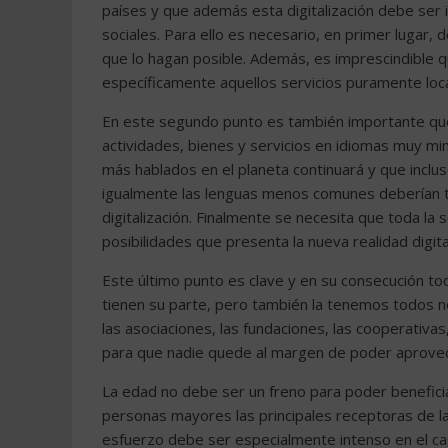
países y que además esta digitalización debe ser i
sociales. Para ello es necesario, en primer lugar, 
que lo hagan posible. Además, es imprescindible 
específicamente aquellos servicios puramente local
En este segundo punto es también importante que l
actividades, bienes y servicios en idiomas muy min
más hablados en el planeta continuará y que incluso
igualmente las lenguas menos comunes deberían te
digitalización. Finalmente se necesita que toda la
posibilidades que presenta la nueva realidad digita
Este último punto es clave y en su consecución to
tienen su parte, pero también la tenemos todos no
las asociaciones, las fundaciones, las cooperativa
para que nadie quede al margen de poder aprovecha
La edad no debe ser un freno para poder beneficia
personas mayores las principales receptoras de l
esfuerzo debe ser especialmente intenso en el c