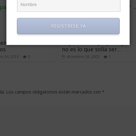
pago sin efectivo
¿Qué es el coste marginal?
REGISTRESE YA
encia de los
Implantar un paquete ya
vos
no es lo que solía ser…
e 24, 2010
0
diciembre 28, 2002
1
da.
Los campos obligatorios están marcados con
*