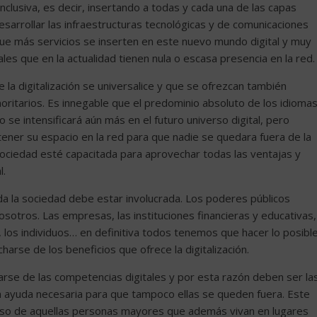
nclusiva, es decir, insertando a todas y cada una de las capas
desarrollar las infraestructuras tecnológicas y de comunicaciones
que más servicios se inserten en este nuevo mundo digital y muy
es que en la actualidad tienen nula o escasa presencia en la red.
a digitalización se universalice y que se ofrezcan también
oritarios. Es innegable que el predominio absoluto de los idioma
 se intensificará aún más en el futuro universo digital, pero
ner su espacio en la red para que nadie se quedara fuera de la
 sociedad esté capacitada para aprovechar todas las ventajas y
l.
da la sociedad debe estar involucrada. Los poderes públicos
sotros. Las empresas, las instituciones financieras y educativas,
s, los individuos… en definitiva todos tenemos que hacer lo posibl
rse de los beneficios que ofrece la digitalización.
rse de las competencias digitales y por esta razón deben ser la
a ayuda necesaria para que tampoco ellas se queden fuera. Este
aso de aquellas personas mayores que además vivan en lugares