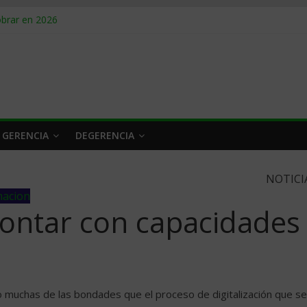
obrar en 2026
n caro
 a tiempo
 qué hacer
rlo y venderle
 GERENCIA
DEGERENCIA
NOTICI
macion
ontar con capacidades
no muchas de las bondades que el proceso de digitalización que se