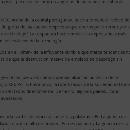
artups»… pero con los negros augurios de un panorama laboral
 MEO Arena de la capital portuguesa, que ha tomado el relevo de
l de gurús de las nuevas empresas que operan por internet y/o a
uro el trabajo? La respuesta hace temblar las expectativas más
 ser esclavas de la tecnología.
oz en el «altar» de la influyente cumbre que marca tendencias n
ta de que la destrucción masiva de empleos se despliega sin
rgen otros, pero los nuevos apenas alcanzan un tercio de la
lo XXI. Por si fuera poco, la robotización de la sociedad está a l
ción afectados directamente. De hecho, algunos países, como
 avanzados.
ssachussetts, lo expresó con estas palabras: «En La guerra de
alarios o por la falta de empleo. Eso es pasado y La guerra de las