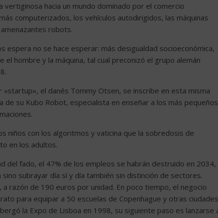
a vertiginosa hacia un mundo dominado por el comercio
 más computerizados, los vehículos autodirigidos, las máquinas
os amenazantes robots.
nos espera no se hace esperar: más desigualdad socioeconómica,
e el hombre y la máquina, tal cual preconizó el grupo alemán
8.
r «startup», el danés Tommy Otsen, se inscribe en esta misma
da de su Kubo Robot, especialista en enseñar a los más pequeños
amaciones.
los niños con los algoritmos y vaticina que la sobredosis de
o en los adultos.
ad del fado, el 47% de los empleos se habrán destruido en 2034,
ino subrayar día sí y día también sin distinción de sectores.
a razón de 190 euros por unidad. En poco tiempo, el negocio
rato para equipar a 50 escuelas de Copenhague y otras ciudades
lbergó la Expo de Lisboa en 1998, su siguiente paso es lanzarse 