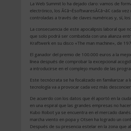
La Web Summit lo ha dejado claro: vamos de form
electrónico, los Ã¢â¬ËsoftwaresÃ¢â¬â¢ cada vez
controladas a través de claves numéricas y, sí, l
La consecuencia de este apocalipsis laboral que 
que solo podrá ser combatida con una alianza entr
Kraftwerk en su disco «The man machine», de 197
El ganador del premio de 100.000 euros a la mejo
línea después de comprobar la excepcional acogi
a introducirse en el complejo mundo de las progr
Este tecnócrata se ha focalizado en familiarizar a 
tecnología va a provocar cada vez más desconciert
De acuerdo con los datos que él aportó en la ciud
en una espiral que las grandes empresas no hacen s
Kubo Robot ya se encuentra en el mercado danés, 
marcha viento en popa y Otsen ha logrado un cont
Después de su presencia estelar en la zona que a