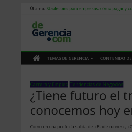
Última:
Stablecoins para empresas: cómo pagar y c
Despido silencioso: qué es y por qué sale ta
IA en selección de personal: cómo auditarla
Trabajo forzoso en la cadena de suministro:
Mercado hispano de EE. UU.: cómo segmenta
TEMAS DE GERENCIA
CONTENIDO DE
Carrera y Empleo
Tendencias de Negocios
¿Tiene futuro el t
conocemos hoy e
Como en una profecía salida de «Blade runner», 