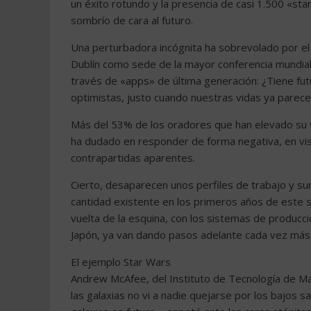
un éxito rotundo y la presencia de casi 1.500 «st
sombrío de cara al futuro.
Una perturbadora incógnita ha sobrevolado por el
Dublín como sede de la mayor conferencia mundia
través de «apps» de última generación: ¿Tiene fut
optimistas, justo cuando nuestras vidas ya parecen
Más del 53% de los oradores que han elevado su v
ha dudado en responder de forma negativa, en vis
contrapartidas aparentes.
Cierto, desaparecen unos perfiles de trabajo y su
cantidad existente en los primeros años de este sig
vuelta de la esquina, con los sistemas de produc
Japón, ya van dando pasos adelante cada vez más
El ejemplo Star Wars
Andrew McAfee, del Instituto de Tecnología de Ma
las galaxias no vi a nadie quejarse por los bajos s