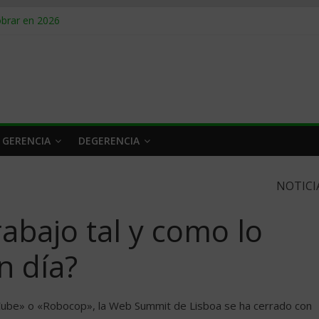
obrar en 2026
n caro
 a tiempo
 qué hacer
rlo y venderle
 GERENCIA
DEGERENCIA
NOTICI
rabajo tal y como lo
n día?
«Cube» o «Robocop», la Web Summit de Lisboa se ha cerrado con