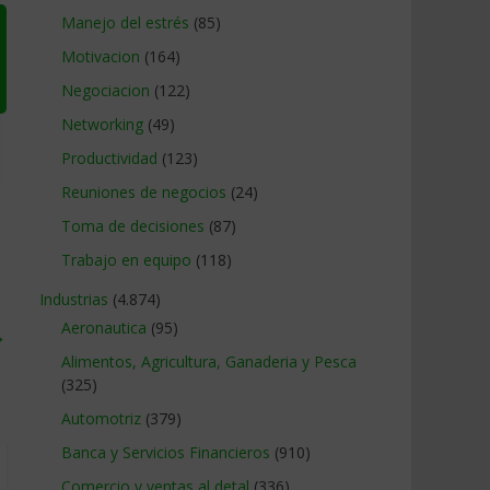
Manejo del estrés
(85)
Motivacion
(164)
Negociacion
(122)
Networking
(49)
Productividad
(123)
Reuniones de negocios
(24)
Toma de decisiones
(87)
Trabajo en equipo
(118)
Industrias
(4.874)
Aeronautica
(95)
→
Alimentos, Agricultura, Ganaderia y Pesca
(325)
Automotriz
(379)
Banca y Servicios Financieros
(910)
Comercio y ventas al detal
(336)