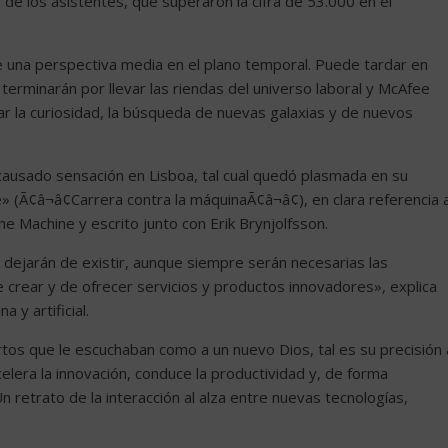
 de los asistentes, que superaron la cifra de 53.000 en el
e una perspectiva media en el plano temporal. Puede tardar en
terminarán por llevar las riendas del universo laboral y McAfee
ar la curiosidad, la búsqueda de nuevas galaxias y de nuevos
causado sensación en Lisboa, tal cual quedó plasmada en su
(Ã¢â¬â¢Carrera contra la máquinaÃ¢â¬â¢), en clara referencia a
e Machine y escrito junto con Erik Brynjolfsson.
 dejarán de existir, aunque siempre serán necesarias las
rear y de ofrecer servicios y productos innovadores», explica
a y artificial.
tos que le escuchaban como a un nuevo Dios, tal es su precisión 
acelera la innovación, conduce la productividad y, de forma
Un retrato de la interacción al alza entre nuevas tecnologías,