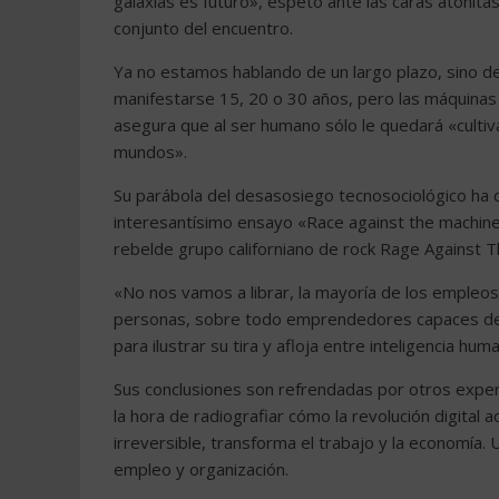
galaxias es futuro», espetó ante las caras atónitas
conjunto del encuentro.
Ya no estamos hablando de un largo plazo, sino d
manifestarse 15, 20 o 30 años, pero las máquinas 
asegura que al ser humano sólo le quedará «cultiv
mundos».
Su parábola del desasosiego tecnosociológico ha 
interesantísimo ensayo «Race against the machine» 
rebelde grupo californiano de rock Rage Against Th
«No nos vamos a librar, la mayoría de los empleos
personas, sobre todo emprendedores capaces de c
para ilustrar su tira y afloja entre inteligencia human
Sus conclusiones son refrendadas por otros exper
la hora de radiografiar cómo la revolución digital 
irreversible, transforma el trabajo y la economía. 
empleo y organización.