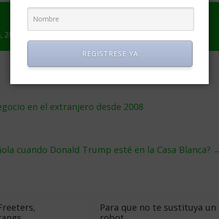
, 2016
REGISTRESE YA
gocio en el extranjero desde 2008
ñola cuando Donald Trump esté en la Casa Blanca?
Freeters,
Para que no te sustituya un
rangs…
robot