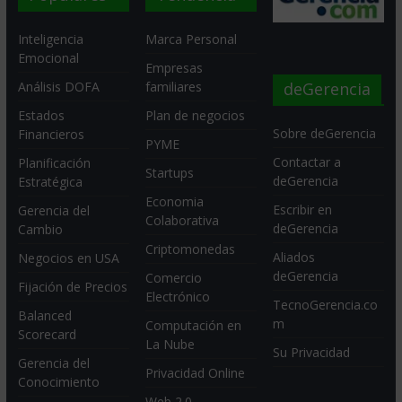
Inteligencia
Marca Personal
Emocional
Empresas
deGerencia
Análisis DOFA
familiares
Estados
Plan de negocios
Sobre deGerencia
Financieros
PYME
Contactar a
Planificación
Startups
deGerencia
Estratégica
Economia
Escribir en
Gerencia del
Colaborativa
deGerencia
Cambio
Criptomonedas
Aliados
Negocios en USA
deGerencia
Comercio
Fijación de Precios
Electrónico
TecnoGerencia.co
Balanced
m
Computación en
Scorecard
La Nube
Su Privacidad
Gerencia del
Privacidad Online
Conocimiento
Web 2.0