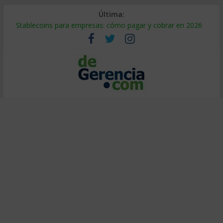
Última:
Stablecoins para empresas: cómo pagar y cobrar en 2026
Despido silencioso: qué es y por qué sale tan caro
IA en selección de personal: cómo auditarla a tiempo
Trabajo forzoso en la cadena de suministro: qué hacer
Mercado hispano de EE. UU.: cómo segmentarlo y venderle