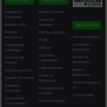
Inteligencia
Marca Personal
Emocional
Empresas
deGerencia
Análisis DOFA
familiares
Estados
Plan de negocios
Sobre deGerencia
Financieros
PYME
Contactar a
Planificación
Startups
deGerencia
Estratégica
Economia
Escribir en
Gerencia del
Colaborativa
deGerencia
Cambio
Criptomonedas
Aliados
Negocios en USA
deGerencia
Comercio
Fijación de Precios
Electrónico
TecnoGerencia.co
Balanced
m
Computación en
Scorecard
La Nube
Su Privacidad
Gerencia del
Privacidad Online
Conocimiento