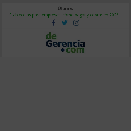
Última:
Stablecoins para empresas: cómo pagar y cobrar en 2026
Despido silencioso: qué es y por qué sale tan caro
IA en selección de personal: cómo auditarla a tiempo
Trabajo forzoso en la cadena de suministro: qué hacer
Mercado hispano de EE. UU.: cómo segmentarlo y venderle