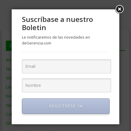
Suscríbase a nuestro
Boletin
Le notificaremos de las novedades en
deGerencia.com
En deGerencia.com
Artículos de Gerencia
Noticias de Gerencia
Videos de Gerencia
Libros de Gerencia
Webs de Gerencia
Negocios por País
REGISTRESE YA
Colaboradores de Gerencia
Glosario