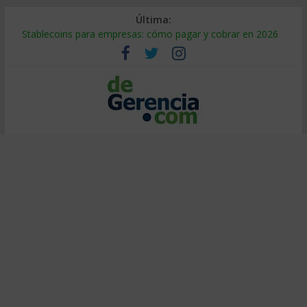
Última:
Stablecoins para empresas: cómo pagar y cobrar en 2026
Despido silencioso: qué es y por qué sale tan caro
IA en selección de personal: cómo auditarla a tiempo
Trabajo forzoso en la cadena de suministro: qué hacer
Mercado hispano de EE. UU.: cómo segmentarlo y venderle