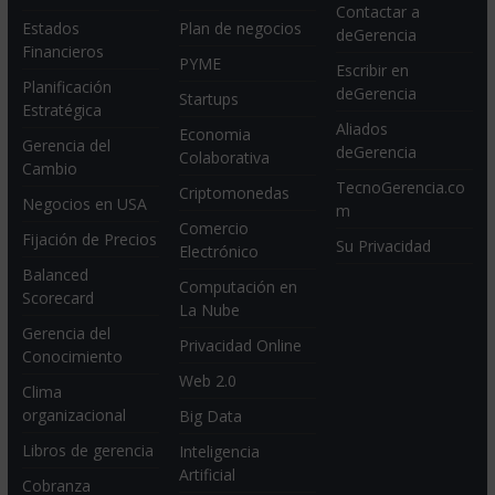
Estados
Plan de negocios
Sobre deGerencia
Financieros
PYME
Contactar a
Planificación
Startups
deGerencia
Estratégica
Economia
Escribir en
Gerencia del
Colaborativa
deGerencia
Cambio
Criptomonedas
Aliados
Negocios en USA
deGerencia
Comercio
Fijación de Precios
Electrónico
TecnoGerencia.co
Balanced
m
Computación en
Scorecard
La Nube
Su Privacidad
Gerencia del
Privacidad Online
Conocimiento
Web 2.0
Clima
organizacional
Big Data
Libros de gerencia
Inteligencia
Artificial
Cobranza