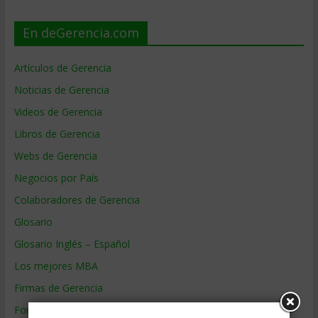
En deGerencia.com
Artículos de Gerencia
Noticias de Gerencia
Videos de Gerencia
Libros de Gerencia
Webs de Gerencia
Negocios por País
Colaboradores de Gerencia
Glosario
Glosario Inglés – Español
Los mejores MBA
Firmas de Gerencia
Formación de Gerencia