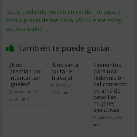
Estoy tardando mucho en vender mi casa, y
está a precio de mercado. ¿En qué me estoy
equivocando?
→
También te puede gustar
¿Nos
¡Nos van a
Elementos
premian por
quitar el
para una
intentar ser
trabajo!
redefinición
iguales?
del concepto
marzo 24,
de ama de
noviembre 18,
2008
1
casa: Las
2009
0
mujeres
ejecutivas
junio 10, 2006
0