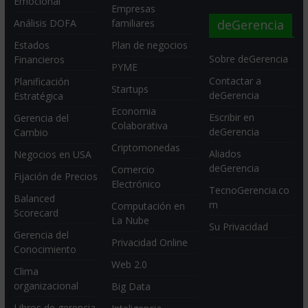
Emocional
Empresas
deGerencia
Análisis DOFA
familiares
Estados
Plan de negocios
Sobre deGerencia
Financieros
PYME
Contactar a
Planificación
Startups
deGerencia
Estratégica
Economia
Escribir en
Gerencia del
Colaborativa
deGerencia
Cambio
Criptomonedas
Aliados
Negocios en USA
deGerencia
Comercio
Fijación de Precios
Electrónico
TecnoGerencia.co
Balanced
m
Computación en
Scorecard
La Nube
Su Privacidad
Gerencia del
Privacidad Online
Conocimiento
Web 2.0
Clima
organizacional
Big Data
Libros de gerencia