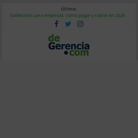
Última:
Stablecoins para empresas: cómo pagar y cobrar en 2026
Despido silencioso: qué es y por qué sale tan caro
IA en selección de personal: cómo auditarla a tiempo
Trabajo forzoso en la cadena de suministro: qué hacer
Mercado hispano de EE. UU.: cómo segmentarlo y venderle