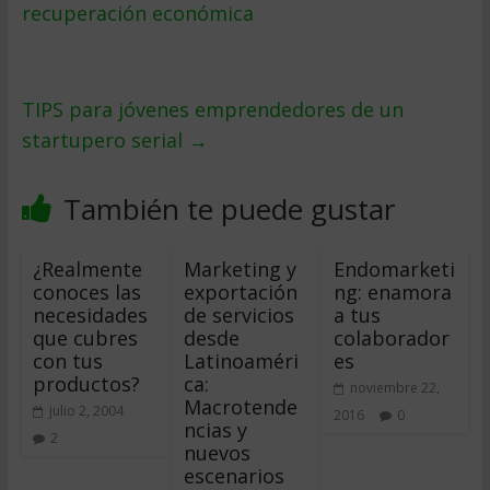
recuperación económica
TIPS para jóvenes emprendedores de un
startupero serial
→
También te puede gustar
¿Realmente
Marketing y
Endomarketi
conoces las
exportación
ng: enamora
necesidades
de servicios
a tus
que cubres
desde
colaborador
con tus
Latinoaméri
es
productos?
ca:
noviembre 22,
Macrotende
julio 2, 2004
2016
0
ncias y
2
nuevos
escenarios