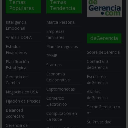
Temas
Temas
Populares
Tendencia
Inteligencia
Marca Personal
Emocional
Empresas
deGerencia
Análisis DOFA
familiares
Estados
Plan de negocios
Sobre deGerencia
Financieros
PYME
Contactar a
Planificación
Startups
deGerencia
Estratégica
Economia
Escribir en
Gerencia del
Colaborativa
deGerencia
Cambio
Criptomonedas
Aliados
Negocios en USA
deGerencia
Comercio
Fijación de Precios
Electrónico
TecnoGerencia.co
Balanced
m
Computación en
Scorecard
La Nube
Su Privacidad
Gerencia del