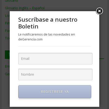
Glosario
Glosario Inglés – Español
Los mejores MBA
Suscríbase a nuestro
Firmas de Gerencia
Boletin
Formación de Gerencia
Le notificaremos de las novedades en
Todos los Temas
deGerencia.com
Temas de Gerencia
Empresas de Gerencia
(38)
Gerencia
(9.477)
Ciencias Económicas
(80)
Contabilidad
(466)
REGISTRESE YA
Educacion Gerencial
(454)
Estrategia Empresarial
(304)