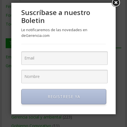
Firmas de Gerencia
Suscríbase a nuestro
Formación de Gerencia
Boletin
Todos los Temas
Le notificaremos de las novedades en
deGerencia.com
Temas de Gerencia
Empresas de Gerencia
(38)
Gerencia
(9.477)
Ciencias Económicas
(80)
Contabilidad
(466)
Educacion Gerencial
(454)
REGISTRESE YA
Estrategia Empresarial
(304)
Finanzas Corporativas
(748)
Gerencia social y ambiental
(223)
Gobierno Corporativo
(11)