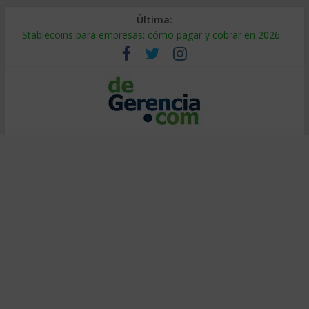
Última:
Stablecoins para empresas: cómo pagar y cobrar en 2026
Despido silencioso: qué es y por qué sale tan caro
IA en selección de personal: cómo auditarla a tiempo
Trabajo forzoso en la cadena de suministro: qué hacer
Mercado hispano de EE. UU.: cómo segmentarlo y venderle