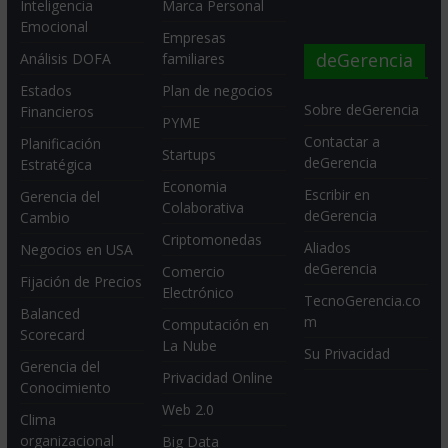
Inteligencia
Marca Personal
Emocional
Empresas
deGerencia
Análisis DOFA
familiares
Estados
Plan de negocios
Sobre deGerencia
Financieros
PYME
Contactar a
Planificación
Startups
deGerencia
Estratégica
Economia
Escribir en
Gerencia del
Colaborativa
deGerencia
Cambio
Criptomonedas
Aliados
Negocios en USA
deGerencia
Comercio
Fijación de Precios
Electrónico
TecnoGerencia.co
Balanced
m
Computación en
Scorecard
La Nube
Su Privacidad
Gerencia del
Privacidad Online
Conocimiento
Web 2.0
Clima
organizacional
Big Data